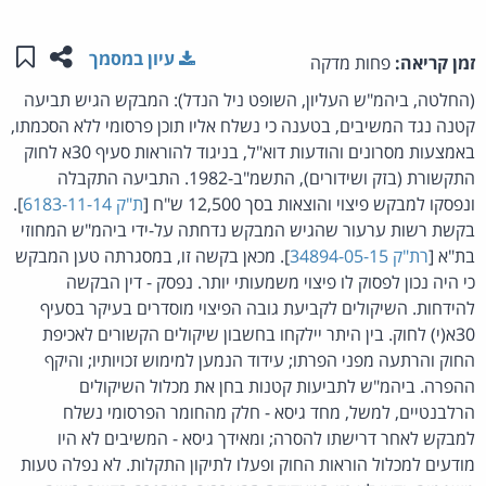
שתפו ע
שמו
עיון במסמך
זמן קריאה:
פחות מדקה
(החלטה, ביהמ"ש העליון, השופט ניל הנדל): המבקש הגיש תביעה
קטנה נגד המשיבים, בטענה כי נשלח אליו תוכן פרסומי ללא הסכמתו,
באמצעות מסרונים והודעות דוא"ל, בניגוד להוראות סעיף 30א לחוק
התקשורת (בזק ושידורים), התשמ"ב-1982. התביעה התקבלה
ונפסקו למבקש פיצוי והוצאות בסך 12,500 ש"ח [
ת"ק 6183-11-14
].
בקשת רשות ערעור שהגיש המבקש נדחתה על-ידי ביהמ"ש המחוזי
בת"א [
רת"ק 34894-05-15
]. מכאן בקשה זו, במסגרתה טען המבקש
כי היה נכון לפסוק לו פיצוי משמעותי יותר. נפסק - דין הבקשה
להידחות. השיקולים לקביעת גובה הפיצוי מוסדרים בעיקר בסעיף
30א(י) לחוק. בין היתר יילקחו בחשבון שיקולים הקשורים לאכיפת
החוק והרתעה מפני הפרתו; עידוד הנמען למימוש זכויותיו; והיקף
ההפרה. ביהמ"ש לתביעות קטנות בחן את מכלול השיקולים
הרלבנטיים, למשל, מחד גיסא - חלק מהחומר הפרסומי נשלח
למבקש לאחר דרישתו להסרה; ומאידך גיסא - המשיבים לא היו
מודעים למכלול הוראות החוק ופעלו לתיקון התקלות. לא נפלה טעות