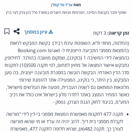
מאת‏
עו"ד טל קפלן
שותף וחבר בקבוצת הסייבר, הפרטיות וזכויות היוצרים במשרד פרל כהן צדק לצר ברץ
שתפו ע
שמו
עיון במסמך
זמן קריאה:
3 דקות
(החלטה, מחוזי ת"א, השופטת עינת רביד): בקשת המבקש לראות
בהמצאת מסמכי התביעה הייצוגית ל- Booking.com Israel
כהמצאה לידי המשיבה 1 (בוקינג), שמקום מושבה בהולנד. לחילופין,
נתבקש אישור המצאה אל מחוץ לתחום, לפי תקנה 500(10) לתקנות
סדר הדין האזרחי. הבקשה הוגשה במסגרת תובענה ייצוגית, בה טען
המבקש, בין היתר, כי בוקינג, המפעילה אתר להזמנת שירותי
מלונאות המותאם גם לשפה העברית, מטעה את הגולשים מישראל,
כאשר המחיר המוצג באתר לחדרי מלון בישראל אינו כולל את רכיב
המע"מ, בניגוד לחוק הגנת הצרכן. נפסק -
תקנה 477 לתקנות מאפשרת המצאת מסמכי בי-דין לידי "מורשה
לקבלת מסמכי בית דין". לרוב יהיה זה עו"ד או מי שהוא מורשה
לצורך כך. תקנה 482(א), שהיא חלופה לתקנה 477, מאפשרת