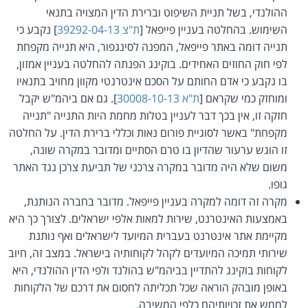
ההולנדי, בשל תניית השיפוט וברירת הדין המצויה בתנאי
השימוש. בהחלטה בעניין פייפאל [
ת"צ 39292-04-13
] נקבע כי
תנייה דומה באתר פייפאל, המפנה לסינגפור, היא תנייה מקפחת
לפי חוק החוזים האחידים. בוקינג הפנתה להחלטה בעניין אמזון,
בו נקבע כי אדם החותם על הסכם אינטרנטי מקוון מחויב בתנאיו
ומוחזק כמי שקראם [
ת"א 30008-10-13
]. גם אם ביהמ"ש יקבל
חזקה זו, אין בכך דבר לעניין בטלות מחמת היות התנייה "תנייה
מקפחת" באשר לסוגיית פורום נאות וכללי ברירת הדין. על החלטה
זו הוגש ערעור שהדיון בו טרם הסתיים ומדובר במקרה שונה,
משום שלא היה מדובר במקרה צרכני של תביעת צרכן נגד האתר
גופו.
מקרה זה דומה למקרה בעניין פייפאל. מדובר בחברה הנותנת,
באמצעות האינטרנט, שירות למאות אלפי ישראלים. לצורך כך היא
מקיימת אתר אינטרנט בעברית המיועד לישראלים ואף נותנת
שירותי תמיכה המיועדים לקהל לקוחותיה בישראל. במצב זה, חיוב
לקוחות בוקינג להתדיין בביהמ"ש בהולנד ולפי הדין ההולנדי, היא
באופן מובהק הוראה שכל תכליתה לחסום את דרכם של הלקוחות
לממש את זכויותיהם כלפי המשיבה.