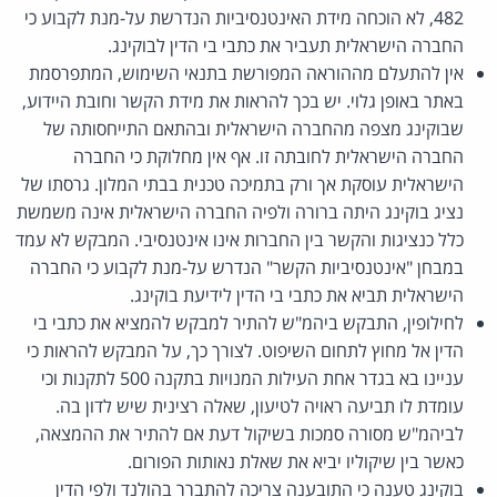
482, לא הוכחה מידת האינטנסיביות הנדרשת על-מנת לקבוע כי
החברה הישראלית תעביר את כתבי בי הדין לבוקינג.
אין להתעלם מההוראה המפורשת בתנאי השימוש, המתפרסמת
באתר באופן גלוי. יש בכך להראות את מידת הקשר וחובת היידוע,
שבוקינג מצפה מהחברה הישראלית ובהתאם התייחסותה של
החברה הישראלית לחובתה זו. אף אין מחלוקת כי החברה
הישראלית עוסקת אך ורק בתמיכה טכנית בבתי המלון. גרסתו של
נציג בוקינג היתה ברורה ולפיה החברה הישראלית אינה משמשת
כלל כנציגות והקשר בין החברות אינו אינטנסיבי. המבקש לא עמד
במבחן "אינטנסיביות הקשר" הנדרש על-מנת לקבוע כי החברה
הישראלית תביא את כתבי בי הדין לידיעת בוקינג.
לחילופין, התבקש ביהמ"ש להתיר למבקש להמציא את כתבי בי
הדין אל מחוץ לתחום השיפוט. לצורך כך, על המבקש להראות כי
עניינו בא בגדר אחת העילות המנויות בתקנה 500 לתקנות וכי
עומדת לו תביעה ראויה לטיעון, שאלה רצינית שיש לדון בה.
לביהמ"ש מסורה סמכות בשיקול דעת אם להתיר את ההמצאה,
כאשר בין שיקוליו יביא את שאלת נאותות הפורום.
בוקינג טענה כי התובענה צריכה להתברר בהולנד ולפי הדין