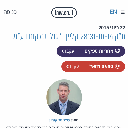
EN
כניסה
22 ביוני 2015
ת"ק 28131-10-14 קליין נ' גולן טלקום בע"מ
אחריות ספקים
עקבו
ספאם ודואל
עקבו
מאת‏
עו"ד טל קפלן
שותף וחבר בקבוצת הסייבר, הפרטיות וזכויות היוצרים במשרד פרל כהן צדק לצר ברץ