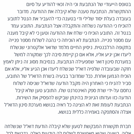
בטופס הייעודי של הנתבעת וכי היה זכאי להודיע על סיום
ההתקשרות. הנתבעת טענה שלא קיבלה את ההודעה. מדובר
בעובדה בעלת יסוד שלילי ודי בטענה כדי להעביר את הנטל לתובע
להוכיח כי ההודעה נשלחה והתקבלה אצל הנתבעת. התובע עמד
בנטל זה. התובע הוכיח כי שלח את ההודעה וטען כי לא קיבל מענה
עם מספר פנייה. הנתבעת לא הוכיחה כי נהגה לשלוח מספר פנייה
בתקופה הרלבנטית. ניסיון החיים מלמד שדואר אלקטרוני שנשלח
ליעדו אכן יגיע אליו, אלא אם כן קיימת סיבה לכך שמקורה למשל
במערכת סינון דואר שמפעילה הנתבעת. בנסיבות מסוג זה ניתן לאמץ
חזקה שבעובדה שלפיה דוא"ל שנשלח ליעדו אכן הגיע אליו, אלא אם
הוכיח הנמען אחרת. ככל שמדובר בבעיה בשרת הדוא"ל של התובע,
סביר להניח כי האחרון היה מקבל הודעה שדוא"ל שניסה לשלוח
נחסם על-ידי שרת ספק האינטרנט שלו. התובע טען שלא קיבל
הודעה כזו ועדותו הגיונית בהינתן שביקש להפסיק את השירות.
הנתבעת לעומת זאת לא הציגה כל ראיה בנושא מערכת סינון הדוא"ל
אצלה והסתפקה באמירה כללית בנושא.
חברת תקשורת המבקשת לטעון שלא קיבלה הודעת דוא"ל שנשלחה
אליה, בשעה שהיא מאפשרת לשלוח לה הודעות כאלה, נדרשת לכל