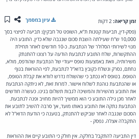
שתפו ע
שמו
עיון במסמך
זמן קריאה:
2 דקות
(פסק-דין, תביעות קטנות ת"א, השופט טל חבקין): תביעה לפיצוי בסך
10,000 ש"ח שעילתה השבת סכום שנגבה שלא כדין. התובע היה
מנוי לשירותי הסלולר של הנתבעת. כ-10 חודשים לאחר תחילת
ההתקשרות, שלח התובע לנתבעת הודעה על רצונו להתנתק
משירותיה, וזאת באמצעות טופס ייעודי של הנתבעת שהודפס, מולא,
נחתם, נסרק ונשלח כקובץ בדוא"ל לנתבעת, לפי ההוראות בגוף
הטופס. בטופס לא נכתב כי שהשולח נדרש לוודא את קבלת הטופס,
או שהנתבעת נוהגת לשלוח אישור. למרות זאת, לא ניתקה הנתבעת
את התובע מהשירות והמשיכה לגבות תשלום בגינו. כעשרה חודשים
לאחר מכן גילה התובע כי הוא ממשיך להיות מחויב ופנה לנתבעת.
הנתבעת נתקה את התובע באותו מועד, אך סרבה להשיב לתובע את
הסכום שנגבה לאחר שביקש להתנתק, בטענה כי הודעת הדוא"ל לא
התקבלה אצלה. נפסק -
דין התביעה להתקבל בחלקה. אין חולק כי התובע קיים את ההוראות