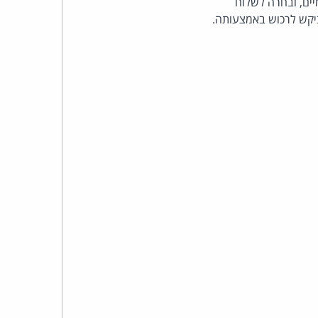
ים, ובחרה לשלוח
כהן
יקש לרכוש באמצעותה.
צדק
לצר
ברץ.
פועל
מ־1996