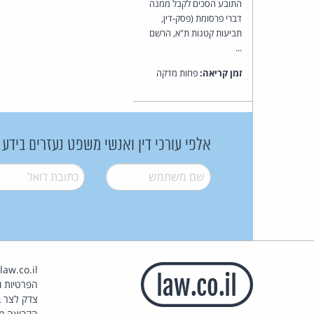
התובע הסכים לקבל ממנה
דברי פרסומת (פסק-דין,
תביעות קטנות ת"א, הרשם
...
זמן קריאה:
פחות מדקה
אלפי עורכי דין ואנשי משפט נעזרים בידע
שם משתמש
*
דואל
*
הפרטיות וז
צדק לצר ב
הקבוצה מ