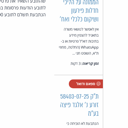
שהתובע השאיר את פרטי ה
הממונה על הליכי
לתובע הודעות פרסומת בת
חדלות פירעון
הנתבעת תשלם לתובע 13,000 ש"ח וכן תישא בהוצאותיו בסך 750 ש"ח.
ושיקום כלכלי ואח'
אין לאפשר לנושאי משרה
בתאגיד להצפין מידע
בתיבות דוא"ל פרטיות או ב-
WhatsApp (החלטה, מחוזי
ת"א, השופט חגי ...
זמן קריאה:
3 דקות
ספאם ודואל
ת"ק 58403-07-25
זורע נ' אלגד פיצה
בע"מ
הנתבעת לא הוכיחה כי