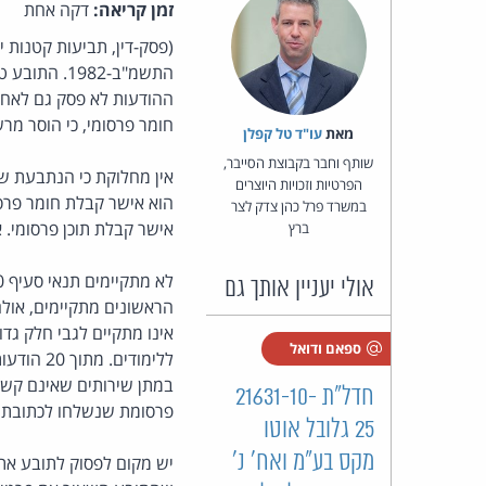
זמן קריאה:
דקה אחת
ההודעות לא פסק גם לאחר
חומר פרסומי, כי הוסר מר
מאת‏
עו"ד טל קפלן
שותף וחבר בקבוצת הסייבר,
אין מחלוקת כי הנתבעת ש
הפרטיות וזכויות היוצרים
הוא אישר קבלת חומר פרסו
במשרד פרל כהן צדק לצר
אישר קבלת תוכן פרסומי.
ברץ
אולי יעניין אותך גם
הראשונים מתקיימים, אולם
אינו מתקיים לגבי חלק גד
ספאם ודואל
חדל"ת 21631-10-
פרסומת שנשלחו לכתובת הד
25 גלובל אוטו
מקס בע״מ ואח' נ'
יש מקום לפסוק לתובע את