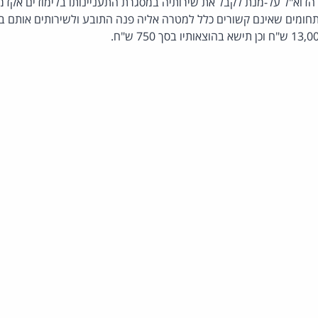
דוא"ל על-מנת לקבל את שירותיה במסגרת התעניינותו בלימודים אקדמי
חומים שאינם קשורים כלל למטרה אליה פנה התובע ולשירותים אותם ב