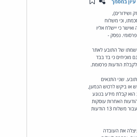
שתפו עמוד זה
שמור ב"תכנים שלי"
עיון במסמך
העומד
סעיף 30א לחוק התקשורת (בזק ושידורים),
שלו, ללא הסכמתו, וכי משלוח
בראש
אישר כי יישלח אליו
רסומי. נפסק -
קבוצת
רשמתו של התובע לאתר
האינטרנט,
 מוכיחים כי בד בבד
לקבלת הודעות פרסומת.
הסייבר
של התובע. שני התנאים
וזכויות
ש או ביקש לרכוש הנמען,
 הוא קבלת מידע בנוגע
היוצרים
תוך 20 הודעות הפרסומת שנשלחו לתובע רק 7 מהוות פרסומת ללימודים שונים. 13 ההודעות האחרות עוסקות
במתן שירותים שאינם קשורים כלל ללימודים או לשירותים דומים. בנסיבות אלה התובע זכאי לפיצוי עבור משלוח 13 הודעות
של
פרל
ניצלה את העובדה