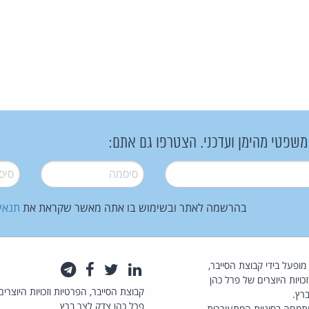
 משפטי מהימן ועדכני. הצטרפו גם אתם:
סיסמה
*
סיסמה
בהרשמה לאתר ובשימוש בו אתה מאשר שקראת את
תנאי
law.co.il מופעל בידי קבוצת הסייבר,
לינקדאין
טוויטר
פייסבוק
טלגרם
כויות היוצרים של פרל כהן
קבוצת הסייבר, הפרטיות וזכויות היוצרים
רץ.
פרל כהן צדק לצר ברץ
תמחה בסוגיות המתעוררות