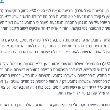
(פסק-דין, תביעות קטנות י-ם, הרשמת סיגל אלבו): תביעת ספאם לפי 
התשמ"ב-1982. התובע טען כי קיבל מהנתבעת כ-20 הודעות פרסומת לתיבת הדוא"ל 
 שהפעיל את מנגנון ההסרה. הנתבעת טענה כי התובע נרשם לשירותיה ו
שימת התפוצה לפי בקשתו והוחזר אליה לאחר שביקש לשוב ולקבל חומר פ
לחה לתובע הודעות פרסומת. הנתבעת לא הוכיחה את טענתה כי עם ה
מי. נספחי כתב ההגנה מוכיחים כי התובע נרשם לאתר הנתבעת, אך אינם
 אין לראות בהרשמה לאתר לצורך קבלת שירותים משום הסכמה מפורשת 
לא מתקיימים תנאי סעיף 30א(ג) המתירים משלוח הודעות פרסומת אף ללא הסכמה מפורשת 
 התנאי השלישי, לפיו דבר הפרסומת מתייחס למוצר או לשירות אותם רכ
ול מהודעות הפרסומת שנשלחו לתובע. השירות אותו ביקש לרכוש התובע
ללימודים. מ
וא"ל שלו בניגוד להוראות החוק.
 סכום הפיצוי המקסימלי הקבוע בחוק עבור הודעות אלה, שכן הנתבעת 