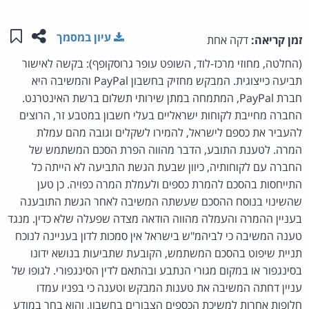
שתפו ע
שמו
עיון במסמך
זמן קריאה:
דקה אחת
(החלטה, מחוזי מרכז-לוד, השופט עופר גרוסקופף): בקשה לאישור
תביעה כייצוגית. המבקש מחזיק בחשבון PayPal והמשיבה היא
חברת PayPal, המתמחה במתן שירותי תשלום ברשת האינטרנט.
החברה מחייבת לקוחות ישראליים בעלי חשבון במטבע זר, הרוצים
להעביר את כספם לישראל, להמירו לשקלים וגובה מהם עמלת
המרה. לטענת התובע, הדבר מהווה הפרת הסכם המשתמש של
החברה עם לקוחותיה, כיוון שבעת הגשת התביעה לא הייתה כל
התייחסות בהסכם להמרת כספים ולעמלת המרה כפויה. כן טען
שהשינוי בנוסח ההסכם שעשתה המשיבה לאחר הגשת התובענה
בעניין ההמרה והעמלה מהווה הודאה מצדה שפעלה שלא כדין. מנגד
טענה המשיבה כי לביהמ"ש בישראל אין סמכות לדון בעניינה לנוכח
תניית שיפוט בהסכם המשתמש, הקובעת שתביעות בנושא ידונו
בסינגפור או במקום מגורי הנתבע ובהתאם לדין הסינגפורי. לגופו של
עניין דחתה המשיבה את טענות המבקש וטענה כי בפניו עמדו
חלופות אחרות למשיכת הכספים הצבורים בחשבון, והוא בחר במודע