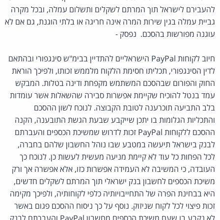
להעבירם לישראל תוך המרתם לשקלים ותשלום עמלה, ובכל מקרה
גביית עמלה בגין שירות המרה אינה חריגה או בלתי הוגנת, גם אם לא
עוגנה מפורשות בהסכם. נפסק -
חיוב לקוחות PayPal הישראליים להתדיין בבימ"ש סינגפורי ובהתאם
לדין הסינגפורי, תכליתו חסימת הלקוח מלממש זכותו, ולפיכך הוראת
החוק והפורום שבהסכם המשתמש מקפחת ודינה בטלות. המבקש
עמד בנטל להוכיח שקיימת אפשרות סבירה שהשאלות אשר עומדות
בלב התביעה תוכרענה לטובת הקבוצה. לנוכח לשון ההסכם
והתכליות הגלומות בו יתכן שייקבע שבעת הגשת התובענה, הקנה
ההסכם ללקוחות PayPal זכות לדרוש שמשיכת הכספים והעברתם
לבנק בישראל תיעשה במטבע שבו נוהל החשבון שלהם בחברה,
לכל הפחות כל עוד לא קיימת מניעה מעשית לעשות כן. לנוכח כך
העובדה, כי המשיבה לא העמידה אפשרות כזו, אלא אפשרה אך ורק
משיכת הכספים לחשבון בנק ישראלי תוך המרתם לשקלים חדשים,
היא בבחינת הפרה של התחייבויותיה כלפי לקוחותיה, ולפיכך מקימה
זכות פיצוי לכל לקוח שניזוק. נוסף על כך ניסוח ההסכם פגום באשר
לא נקבע בו שעם משיכת הכספים מחשבון PayPal והעברתם לבנק