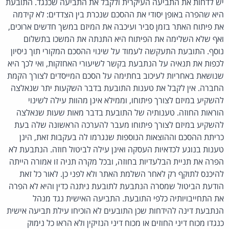
יש לדחות את התביעה העיקרית ולקבל את התביעה שכנגד. התובעת
היא שהפרה באופן יסודי את ההסכם שנכרת בין הצדדים: לא קידמה
את פיתוח האתר בזמן סביר ועיכבה את המיזם במשך חדשים ארוכים,
ואף שלא השלימה את הפיתוח היא התנתה את המשכו בתשלום
נוסף. התובעת התעקשה לעמוד על שינוי ההסכם המקורי תוך ניסיון
לכפות את תנאיה על הנתבעת בקשר לשיעורי האחזקות, ואי לכך היא
שנושאת באחריות לעיכוב בחתימה על הסכם המייסדים לצורך הקמת
החברה. אין לקבל את טענות התובעת בדבר השקעות יתר שנאלצה
להשקיע במיזם לצורך פיתוחו, וממילא אינן מהוות עילה לשינוי
הוראות החוזה. טענותיה של התובעת בדבר מאות שעות שנאלצה
להשקיע במיזם לצורך פיתוחו מעבר להערכה הראשונה שלה בעת
כריתת ההסכם וההוצאות הנוספות שנגרמו לה בעקבות זאת, הינן
טענות בנוגע לכדאיות העסקה ואינן עילה לביטול חוזה. הנתבעת לא
הפרה את תניית הבלעדיות בחוזה, ובכל מקרה תניה זו אמורה הייתה
להיכנס לתוקף רק לאחר השלמת האתר ולא לפני כן. לאור כל זאת
הודעת הביטול שמסרה הנתבעת לתובעת ניתנה כדין והיא לא הפרה
את התחייבויותיה כלפי התובעת. התביעה האישית נגד מנהל
הנתבעת דינה להידחות שכן התובעים לא הוכיחו עילת תביעה אישית
כנגדו מכוח דיני החוזים או מכוח דיני הנזיקין ולא הראו כל נימוק