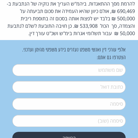
להרמת מסך ההתאגדות. ביהמ"ש העריך את נזקיה של הנתבעת ב-
690,469 ₪, אולם כיוון שהיא העמידה את סכום תביעתה על
500,000 ₪ בלבד יש לפצות אותה בסכום זה בתוספת ריבית
והצמדה, סך הכול 533,908 ₪. כן חויבה התובעת לשלם לנתבעת
50,000 ₪ עבור תשלומי אגרות בימ"ש ושכ"ט עורך דין.
אלפי עורכי דין ואנשי משפט נעזרים בידע משפטי מהימן ועדכני.
הצטרפו גם אתם:
שם משתמש
*
דואל
*
סיסמה
*
סיסמה (שוב)
*