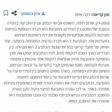
שתפו ע
שמו
עיון במסמך
זמן קריאה:
דקה אחת
(פסק-דין, שלום חיפה, השופט אבישי רובס): עניין התביעה בהפרה
נטענת של הסכם בין הצדדים. התובעת היא חברה העוסקת בפיתוח
מערכות להקמת אפליקציות מקוונות ומכירת רישיונות לשימוש
במערכות אלו. הנתבעת 1 היא חברה פרטית המתמחה בהפקה, יצור
ושיווק של מוצרי קריוקי במדיות שונות והנתבע 2 הוא מנהלה. בין
הצדדים נערך הסכם להקמת מיזם, לפיו הנתבעים יספקו את תוכן
המוסיקה והתובעת תהיה אחראית להקמת אתר אינטרנט ותפתח
מערכת הקלטות. סוכם שהמיזם יקבל בלעדיות על זכויות הפרסום,
השיווק ומכירת המוסיקה. בשלב מסוים היחסים בין הצדדים עלו על
שרטון והנתבעים הודיעו לתובעת על ביטול ההסכם. לטענת
התובעת, הנתבעים הפרו את החוזה הפרה יסודית כשהפעילו פעילות
מתחרה באתר. אי לכך עתרה התובעת לפיצוי נזקיה עקב הפרת
ההסכם. הנתבעים הגישו תביעה שכנגד בה טענו שהתובעת היא
שהפרה את ההסכם. נפסק -