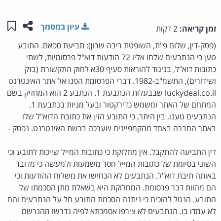
שתפו ע
שמו
עיון במסמך
זמן קריאה:
2 דקות
(פסק-דין, שלום פ"ת, השופטת ריבה שרון): תביעת ספאם. התובע
טען כי הנתבעים שלחו אליו 72 הודעות דוא"ל פרסומיות, לשתי
כתובות דוא"ל, בניגוד להוראות סעיף 30א לחוק התקשורת (בזק
ושידורים), התשמ"ב-1982. דברי הפרסומת הפנו אל אתר האינטרנט
luckydeal.co.il שבבעלות הנתבעת 1. הנתבע 2 הוא המחזיק בשם
המתחם של האתר ומשמש כדירקטור ובעל מניות בנתבעת 1.
הנתבעים טענו, בין היתר, כי התובע הזין את כתובת הדוא"ל שלו
באתר החברה באחד מהקמפיינים שערכה ברשת האינטרנט. נפסק -
דין התביעה להתקבל. אין מחלוקת כי כתובות המייל שייכות לתובע וכי
השוני בסיומת של כתובות המייל חסר משמעות ולמעשה כי מדובר
באותה תיבת דוא"ל. הנתבעים לא הכחישו את משלוח ההודעות וכי
הם מהוות דבר פרסומת. המחלוקת היא בשאלת מתן הסכמתו של
התובע. הנטל להוכיח כי ניתנה הסכמת התובע חל על הנתבעים והם
לא עמדו בו. הנתבעים לא צירפו אסמכתא לפיה נדרשו מהנרשם