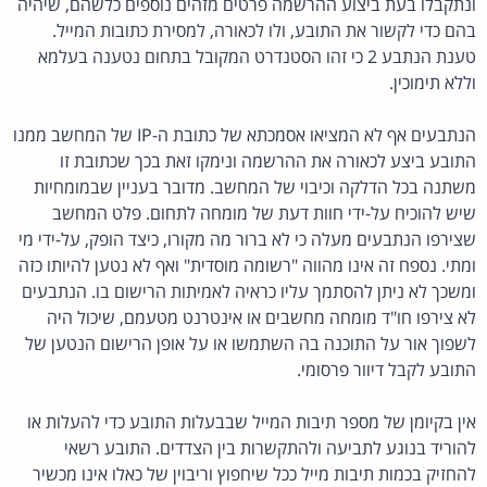
ונתקבלו בעת ביצוע ההרשמה פרטים מזהים נוספים כלשהם, שיהיה
בהם כדי לקשור את התובע, ולו לכאורה, למסירת כתובות המייל.
טענת הנתבע 2 כי זהו הסטנדרט המקובל בתחום נטענה בעלמא
וללא תימוכין.
הנתבעים אף לא המציאו אסמכתא של כתובת ה-IP של המחשב ממנו
התובע ביצע לכאורה את ההרשמה ונימקו זאת בכך שכתובת זו
משתנה בכל הדלקה וכיבוי של המחשב. מדובר בעניין שבמומחיות
שיש להוכיח על-ידי חוות דעת של מומחה לתחום. פלט המחשב
שצירפו הנתבעים מעלה כי לא ברור מה מקורו, כיצד הופק, על-ידי מי
ומתי. נספח זה אינו מהווה "רשומה מוסדית" ואף לא נטען להיותו כזה
ומשכך לא ניתן להסתמך עליו כראיה לאמיתות הרישום בו. הנתבעים
לא צירפו חו"ד מומחה מחשבים או אינטרנט מטעמם, שיכול היה
לשפוך אור על התוכנה בה השתמשו או על אופן הרישום הנטען של
התובע לקבל דיוור פרסומי.
אין בקיומן של מספר תיבות המייל שבבעלות התובע כדי להעלות או
להוריד בנוגע לתביעה ולהתקשרות בין הצדדים. התובע רשאי
להחזיק בכמות תיבות מייל ככל שיחפוץ וריבוין של כאלו אינו מכשיר