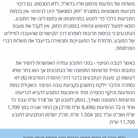
משלוח של הודעות פרסום אליו בדוא"ל, ללא הסכמתו. גם ריבוי
תביעות משפטיות במסגרת "חוק הספאם" הינו לגיטימי. אין בכמות
התביעות בלבד כדי לפגוע במהימנותו או בתום-ליבו של התובע,
הזכאי לפעול למימוש זכויותיו במסגרת החוק. אין לקבל את טענת
הנתבעים כי כניסות מרובות לאתרם דרך הקישורים שהועברו למיילים
של התובע, מלמדת על התעניינות ומכשירה בדיעבד את משלוח דברי
הפרסומת.
באשר לגובה הפיצוי - בפני התובע עמדה האפשרות להסיר את
כתובות המייל מרשימת התפוצה של הנתבעים אך הוא בחר שלא
לעשות כן. טענת הנתבעים בדבר דרכי ההסרה המרובות (6) לא
נסתרה והדבר יילקח בחשבון בקביעת גובה הפיצוי. בשקילת כמות
ההודעות והיקף ההפרה מחד והימנעות התובע להביא לגריעתו
מרשימת התפוצה מאידך, נפסק לתובע סך של 118 ש"ח עבור כל
אחד מ-72 ההודעות (8,496 ש"ח סה"כ) וכן החזר אגרה בסך 1,700
ש"ח ושכ"ט עו"ד בסך 1,504 ש"ח. סה"כ ישלמו הנתבעים לתובע
11,700 ש"ח.