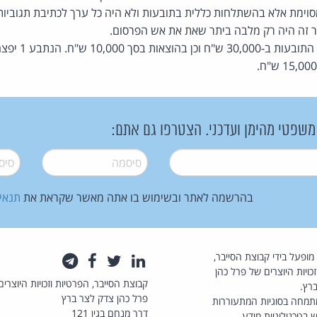
סוימת אלא בהשתלחות כללית בתובעות ולא היה כל ערך לכתיבת תגוביו
ר זה היה רק מלבה ביתר שאת את אש הפרסום.
 משפטי מהימן ועדכני. הצטרפו גם אתם:
סיסמה
*
סיסמה
בהרשמה לאתר ובשימוש בו אתה מאשר שקראת את
תנאי
law.co.il מופעל בידי קבוצת הסייבר,
לינקדאין
טוויטר
פייסבוק
טלגרם
כויות היוצרים של פרל כהן
קבוצת הסייבר, הפרטיות וזכויות היוצרים
רץ.
פרל כהן צדק לצר ברץ
תמחה בסוגיות המתעוררות
דרך מנחם בגין 121
 בטכנולוגיות מידע