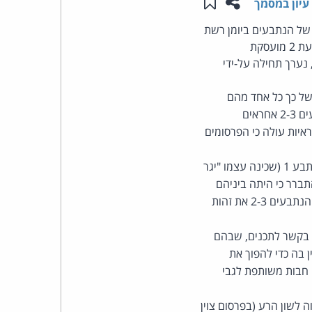
שתפו עמוד זה
שמור ב"תכנים שלי"
עיון במסמך
העומד
לשון הרע ביחס לפרסומים של הנתבעים ביומן רשת
(בלוג) במסגרת ה"בלוגיה" של "תפוז". התובעת 1 (סיטינט) היא מפעילת אתר הספורט ONE. התובעת 2 מועסקת
בראש
נערך תחילה על-ידי
קבוצת
של כך כל אחד מהם
אחראי לכל אחד מהפרסומים. הנתבעים טענו כי לא שיתפו פעולה בעריכת הבלוג, אלא שהנתבעים 2-3 אחראים
האינטרנט,
ועד זה. מחומר הראיות עולה כי הפרסומים
הסייבר
בחומר הראיות אין ראשית ראיה לכך שלפני קבלת התביעה ידעו הנתבעים 2-3 את זהותו של הנתבע 1 (שכינה עצמו "יגר
תובת עם הנתבעים 2-3). העובדה שבדיעבד, לאחר שהתבררה זהות הנתבע 1, התברר כי היתה ביניהם
וזכויות
היכרות לא משמעותית, אינה משנה מכך שבעת שנעשו המעשים הרלוונטיים לתביעה, לא ידעו הנתבעים 2-3 את זהות
היוצרים
בלוג ולא עזרה בקשר לתכנים, שבהם
 בה כדי להפוך את
של
 אין להם חבות משותפת לגבי
פרל
רו 14 ו-15. ביחס לפרסום 14, הרי שהוא מהווה לשון הרע (בפרסום צוין