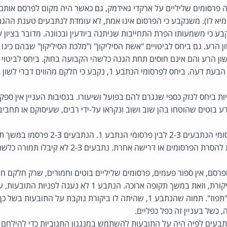
לא פרסמה פרסומים שליליים על ארקדי גאידמק, גם כאשר היה מקום לפרסם או
יא לו). משנקבע כי הפרסום אינו אמת, לא עומדת לנתבעים טענת ההג
 לפרסום ה-15, נקבע כי משמעותו הפרת התחייבות שניתנה ביודעין ובכוונה. מדובר בצי
משום לשון הרע והם אינם חוסים תחת הגנה כלשהי הקבועה בחוק. ביחס לביטוי
חוסה תחת ההגנה של הבעת דעה. ביחס לפרסומי הנתבע 1, נקבע כי חלקם 
ת ביחס לנזק כספי שנגרם להם בפועל ושיעורו. בנסיבות העניין אין ספק 
ע בוטים שהוטחו בהן שוב ושוב ונקראו על-ידי רבים, שעיסוקם או תחבי
קיימים הבדלים בין פרסומי הנתבעים 2-3 לבי
קיבלו פנייה מהתובעות להסרת הפרסומים או דרישה אחרת.
 וחזר ופרסם, אין ספור פעמים, פרסומים שליליים בוטים וחמורים, שרק חלקם
בהיותם הבעת דעה וביקורת, וזאת במשך תקופה ארוכה. הנתבע 1 לא
הפרסומים לפי דרישת "תפוז". תמוה שהנתבע 1, שהיתה לו ביקורת נוקבת על ה
 כשל בעניין זה כפל כפליים.
בעים לפיה היה על התובעות להשתמש במנגנון התגוביות כדי להילחם ב