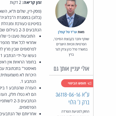
זמן קריאה:
2 דקות
בסיטינט כעורכת ומנהלת ת
הנתבעים 2-3 בעילום שם ולאחר מכן הם מסרו את השליטה בו לנתבע 1. נפסק -
מאת‏
עו"ד טל קפלן
התובעות טענו כי שלו
שותף וחבר בקבוצת הסייבר,
הפרטיות וזכויות היוצרים
במשרד פרל כהן צדק לצר
ברץ
נעשו על-ידי הנתבע 1 והנתבעים 2-3 בנפרד, ללא שיתוף פעולה ביחס לפרסומים.
אולי יעניין אותך גם
הנתבע 1.
חופש הביטוי
ע"א 36118-06-16
הם לא נטלו חלק. העזר
ברק נ' הלוי
הפרסומים.
החוק למניעת הטרדה