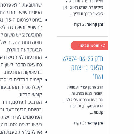
מאיימת נועד לתת תרופה
שהתובעת 1 
מיידית למי שחש מאוים, ואין
הפוכים שיש בהם להחמ
לאפשר בדרך זו הליך ...
ביחס
זמן קריאה:
2 דקות
התובעת 2 יש 
חופש הביטוי
הבעת דעה מותרת.
התובעות לא הגישו ראיו
ת"ק 67874-06-25
כתוצאה מדברי לשון הר
מלאכי נ' יצחק
בו עוסקות התובעות.
ואח'
הרב אמנון יצחק ועמותת
"שופר" פגעו בפרטיות
קוראי הבלוג.
התובעת ופרסמו עליה לשון
הנתבע 1 פרסם,
הרע (פסק-דין, תביעות
קטנות ...
זמן קריאה:
3 דקות
נעשו בשפה גסה ובוטה,
אין לקבל את טענת הנת