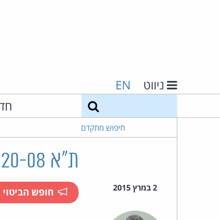
ניווט
EN
חיפוש
חד
חיפוש מתקדם
ת"א 27120-08 סיטינט בע"מ ואח' נ' שלמה מן ואח'
2 במרץ 2015
חופש הביטוי