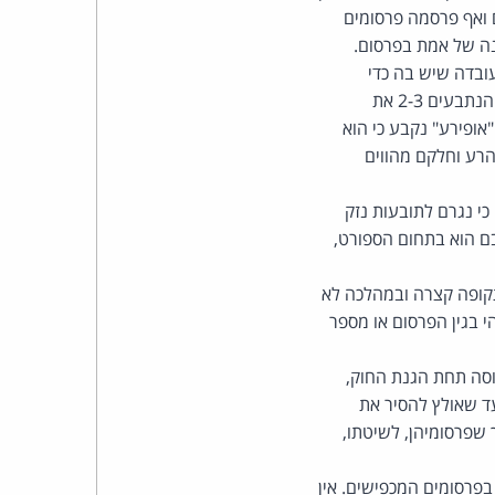
כהן
תם ואף פרסמה פרסומים
נה של אמת בפרסום.
צדק
ון עובדה שיש בה כדי
להשפיל והיא בגדר לשון הרע. גם ביחס לביטויים "אשת הסיליקון" ו"מלכת הסיליקון" שבהם כינו הנתבעים 2-3 את
לצר
 "אופירע" נקבע כי הוא
מהווים דברי לשון הרע וחלקם מהווים
ברץ.
כי נגרם לתובעות נזק
פועל
בם הוא בתחום הספורט,
מ־1996
ן פרסומי הנתבע 1. הנתבעים 2-3 פרסמו במשך תקופה קצרה ובמהלכה לא
 נתבעים 2-3 לא קיבלו תמורה כלשהי בגין הפרסום או מספר
 חוסה תחת הגנת החוק,
 נענה לפניות התובעות, עד שאולץ להסיר את
תובעות בשל כך שפרסומיהן, לשיטתו,
פרסומים המכפישים. אין