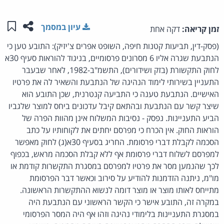
שתפו ע
שמו
עיון במסמך
זמן קריאה:
דקה אחת
(פסק-דין, תביעות קטנות חיפה, השופט אפרים צ'יזיק): התובע טען כי
הנתבעת שגרה אליו 6 מסרונים פרסומיים, בניגוד להוראות סעיף 30א
לחוק התקשורת (בזק ושידורים), התשמ"ב-1982, לאחר שבעבר
התעניין בשירותי לימוד הנהיגה של הנתבעת והשאיר לה את פרטיו
האישיים. הנתבעת טענה כי התביעה קנטרנית, שכן התובע הוא
שיצר קשר עם הנתבעת ובהתאם קיבל עדכונים ביחס למוצר שלגביו
הביע התעניינות. נפסק - נסיבות המשלוח אינן מהוות הפרה של
הוראות החוק. אין הכרח כי מפרסם יחתים את לקוחותיו על כתב
הסכמה לקבלת דברי פרסומת. החריג בסעיף 30א(ג) לחוק מאפשר
למפרסם לשלוח דברי פרסומת אף ללא קבלת הסכמה מראש, בכפוף
לכך שהנמען מסר את פרטיו למפרסם במסגרת התקשרות קודמת או
מו"מ, ניתנה הזדמנות להודיע על סירוב וכאשר דבר הפרסומת
מתייחס לאותו מוצר או מוצר דומה לנשוא ההתקשרות הראשונה.
במקרה זה, התובע אישר כי הקשר הראשוני עם הנתבעת היה
במסגרת התעניינות בלימודי נהיגה וזהו אף היה המסר הפרסומי