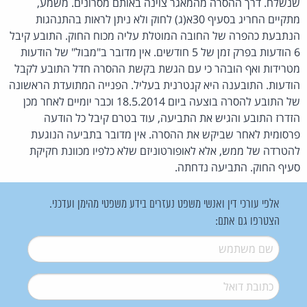
שנשלח. דרך ההסרה מהמאגר צוינה באותם מסרונים. משמע,
מתקיים החריג בסעיף 30א(ג) לחוק ולא ניתן לראות בהתנהגות
הנתבעת כהפרה של החובה המוטלת עליה מכוח החוק. התובע קיבל
6 הודעות בפרק זמן של 5 חודשים. אין מדובר ב"מבול" של הודעות
מטרידות ואף הובהר כי עם הגשת בקשת ההסרה חדל התובע לקבל
הודעות. התובענה היא קנטרנית בעליל. הפנייה המתועדת הראשונה
של התובע להסרה בוצעה ביום 18.5.2014 וכבר יומיים לאחר מכן
הזדרז התובע והגיש את התביעה, עוד בטרם קיבל כל הודעה
פרסומית לאחר שביקש את ההסרה. אין מדובר בתביעה הנוגעת
להטרדה של ממש, אלא לאופורטוניזם שלא כלפיו מכוונת חקיקת
סעיף החוק. התביעה נדחתה.
אלפי עורכי דין ואנשי משפט נעזרים בידע משפטי מהימן ועדכני.
הצטרפו גם אתם:
שם משתמש
*
דואל
*