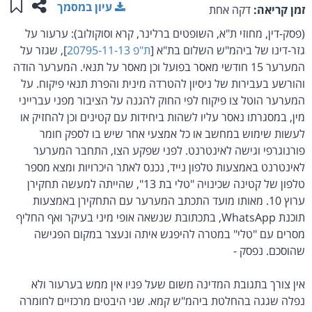
שתפו ע
שמו
עיון במסמך
זמן קריאה:
דקה אחת
(פסק-דין, מחוזי ת"א, השופטים ברלינר, קרא וסוקולוב): ערעור על
גזר-דינו של ביהמ"ש השלום בת"א [
ת"פ 20795-11-13
], שגזר על
המערער 15 חודשי מאסר בפועל וכן מאסר על תנאי. המערער הודה
והורשע בעבירות של ניסיון להטרדה מינית והפרת תנאי פיקוח. על
המערער הוטל צו פיקוח לפי החוק להגנה על הציבור מפני עברייני
מין, במסגרתו נאסר עליו לשהות ביחידות עם קטינים וכן להחזיק או
לעשות שימוש במחשב או כל אמצעי אחר שיש בו לספק חומר
פורנוגרפי וגישה לאינטרנט. לפני שפקע הצו, התחבר המערער
לאינטרנט באמצעות טלפון נייד, נכנס לאתר היכרויות ומצא מספר
טלפון של קטינה שכינויה "טלי בת 13", שהייתה למעשה תחקירן
ערוץ 10. מאותו מועד התכתב המערער עם התחקירן באמצעות
תוכנת WhatsApp, בתכתובת שנשאה אופי מיני בעיקר ואף החליף
מסרים עם "טלי" במטרה להיפגש איתה ונעצר במקום הפגישה
שהוסכם. נפסק -
אין צורך בתגובת המדינה משום שעל פניו אין ממש בערעור ולא
נפלה שגגה בהחלטת ביהמ"ש קמא. שני היבטים מרכזיים לחומרה