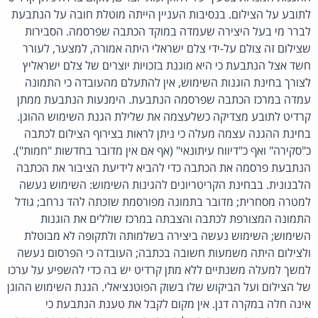
לתובע על הצילום. בנסיבות העניין הייתה מוטלת חובה על הנתבעת
לברר מי בעל היצירה שעמדה במוקד הכתבה שפרסמה. הסבירות
שצילום זה צולם על-ידי צלם ישראלי היתה אמורה, למצער, לעורר
חשד אצל הנתבעת כי היא מוגנת בזכויות יוצרים של צלם ישראליץ
לצורך בחינת הוגנות השימוש, אין להתעלם מהעובדה כי התמונה
עמדה במרכז הכתבה שפרסמה הנתבעת. הימנעות הנתבעת ממתן
קרדיט לתובע מצדיקה כשלעצמה את שלילת הגנת השימוש ההוגן.
בחינת ההגנה עצמה מעלה כי ניתן לראות בצירוף הצילום לכתבה
כ"סקירה" ואף כ"דיווח עיתונאי" (אף אם אין מדובר בחדשות "חמות").
הנתבעת פרסמה את הכתבה כדי להביא לידיעת הציבור את הכתבה
הלבנונית. בבחינת הקריטריונים להגינות השימוש: השימוש נעשה
למטרה מסחרית; מדובר בתמונה מפורסמת שזכתה להד נרחב; גודל
התמונה המצורפת לכתבה והצבתה במרכז שוללים את הוגנות
השימוש; השימוש נעשה ביצירה בשלמותה ולתקופה לא מבוטלת
ולצילום היתה משמעות חשובה בכתבה; העובדה כי הפרסום נעשה
למשך למעלה משנתיים ללא מתן קרדיט יש בה כדי להשפיע על ערכו
של הצילום ועל הביקוש שלו בשוק הפוטנציאלי. הגנת השימוש ההוגן
אינה חלה במקרה דנן. אין מקום לקבל את טענת הנתבעת כי