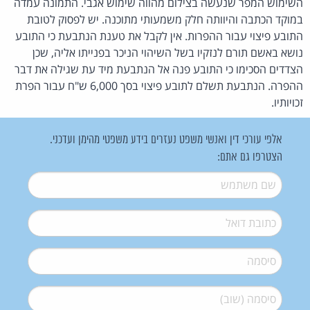
השימוש המפר שנעשה בצילום מהווה שימוש אגבי. התמונה עמדה
במוקד הכתבה והיוותה חלק משמעותי מתוכנה. יש לפסוק לטובת
התובע פיצוי עבור ההפרות. אין לקבל את טענת הנתבעת כי התובע
נושא באשם תורם לנזקיו בשל השיהוי הניכר בפנייתו אליה, שכן
הצדדים הסכימו כי התובע פנה אל הנתבעת מיד עת שגילה את דבר
ההפרה. הנתבעת תשלם לתובע פיצוי בסך 6,000 ש"ח עבור הפרת
זכויותיו.
אלפי עורכי דין ואנשי משפט נעזרים בידע משפטי מהימן ועדכני.
הצטרפו גם אתם:
שם משתמש
*
דואל
*
סיסמה
*
סיסמה (שוב)
*