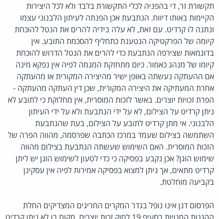
תקשורת זר, די בהפניה לכלי התקשורת בלבד ולא לכל היצירות
הקיימות באותו דיווח. הנתבעת אכן הפנתה לעיתון הלבנוני עצמו
ונתנה לו קרדיט. עם זאת, לא עלה בידיה להרים את הנטל להוכחת
קיומה של הפרקטיקה הנטענת כתחליף להסכמת התובע. אין
בדוגמאות שצירפה הנתבעת כדי להרים את הנטל הדרוש להוכחת
קיומו של מנהג כאמור. כיום מתחזקת המגמה לפיה אין נפקא מינה
אם ההעתקה נעשתה באופן ישיר מהיצירה המקורית או מהעתקה
אחרת המעתיקה את היצירה המקורית, שכן דין העתקה מהעתקה -
הפרת זכויות יוצרים. באשר לזכות המוסרית, אין מחלוקת כי לתובע לא
ניתן קרדיט על הצילום, לא על ידי הנתבעת ולא על ידי העיתון
הלבנוני. אי מתן קרדיט לתובע על הצילום, בעת שהנתבעת
השתמשה בצילום שעמד במרכז הכתבה שפרסמה, מהווה הפרה של
הזכות המוסרית. האם השימוש שעשתה הנתבעת בצילום מהווה
שימוש הוגן? אכן נקבע בפסיקה כי כדי לטעון לשימוש הוגן יש ליתן
קרדיט מתאים, אך ניתן למצוא בפסיקה אמירות לפיה אין עסקינן
בקביעה מוחלטת.
הפרסום דנן אינו נופל בגדר המקרים החריגים המצדיקים החלת
ההגנות המנויות בסעיף 19 לחוק זכות יוצרים, מקום בו לא ניתן קרדיט