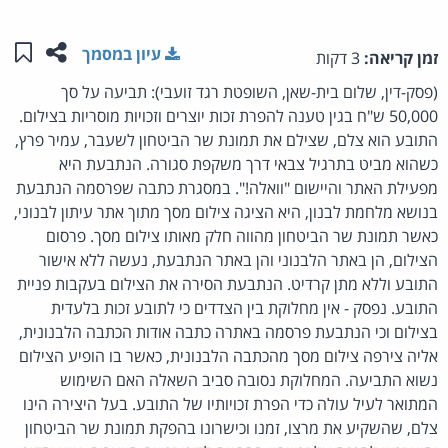
שתפו ע
שמו
עיון במסמך
זמן קריאה:
3 דקות
(פסק-דין, שלום בית-שאן, השופטת רגד זועבי): תביעה על סך
50,000 ש"ח בגין טענה להפרת זכות יוצרים וזכויות מוסריות בצילום.
התובע הוא צלם, שצילם את תמונת שר הביטחון לשעבר, עמיר פרץ,
כשהוא מביט בתרגיל צבאי דרך משקפת סגורה. הנתבעת היא
מפעילת האתר והיישום "וואלה!". במסגרת כתבה שפרסמה הנתבעת
בנושא מלחמת לבנון, היא הציגה צילום מסך מתוך אתר עיתון לבנוני,
כאשר תמונת שר הביטחון מהווה חלק מאותו צילום מסך. פרסום
הצילום, הן באתר הלבנוני והן באתר הנתבעת, נעשה ללא אישור
התובע וללא מתן קרדיט. הנתבעת הסירה את הצילום בעקבות פניית
התובע. נפסק - אין מחלוקת בין הצדדים כי לתובע זכות בלעדית
בצילום וכי הנתבעת פרסמה באתרה כתבה אודות הכתבה הלבנונית,
אליה צירפה צילום מסך מהכתבה הלבנונית, כאשר בו הופיע הצילום
נשוא התביעה. המחלוקת נסובה סביב השאלה האם השימוש
המתואר לעיל עולה כדי הפרת זכויותיו של התובע. בעל היצירה הינו
צלם, שהשקיע את מרצו, זמנו וכישרונו בהפקת תמונת שר הביטחון