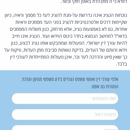
לוודא כי זו מתנהלת באופן חוקי וכשר.
נוכחות הנציג אינה נדרשת על-מנת להציג לעד כל מסמך וראיה, כיוון
שקיימות דרכים אלטרנטיביות להציג בפני העד מסמכים וראיות
אחרות, גם לא באמצעות נציג, אלא מרחוק, כגון משלוח המסמכים
בדוא"ל למחשב הנמצא בחדר כינוס הוידאו ועוד. הנציג אינו חייב
להיות עורך דין ישראלי. הפעולות שמתבקש אותו נציג לבצע, כגון
וידאו זהותם של העדים, בדיקת נאותות סביבת מתן העדות, פיקוח על
כך שאין סיוע והדרכה לעד וכו', אינן פעולות המתייחדות לעורכי דין
בלבד.
אלפי עורכי דין ואנשי משפט נעזרים בידע משפטי מהימן ועדכני.
הצטרפו גם אתם:
שם משתמש
*
דואל
*
סיסמה
*