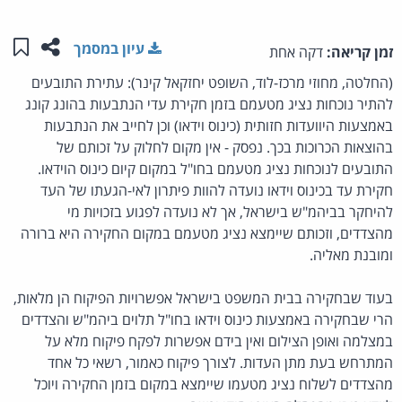
שתפו ע
שמו
עיון במסמך
זמן קריאה:
דקה אחת
(החלטה, מחוזי מרכז-לוד, השופט יחזקאל קינר): עתירת התובעים
להתיר נוכחות נציג מטעמם בזמן חקירת עדי הנתבעות בהונג קונג
באמצעות היוועדות חזותית (כינוס וידאו) וכן לחייב את הנתבעות
בהוצאות הכרוכות בכך. נפסק - אין מקום לחלוק על זכותם של
התובעים לנוכחות נציג מטעמם בחו"ל במקום קיום כינוס הוידאו.
חקירת עד בכינוס וידאו נועדה להוות פיתרון לאי-הגעתו של העד
להיחקר בביהמ"ש בישראל, אך לא נועדה לפגוע בזכויות מי
מהצדדים, וזכותם שיימצא נציג מטעמם במקום החקירה היא ברורה
ומובנת מאליה.
בעוד שבחקירה בבית המשפט בישראל אפשרויות הפיקוח הן מלאות,
הרי שבחקירה באמצעות כינוס וידאו בחו"ל תלוים ביהמ"ש והצדדים
במצלמה ואופן הצילום ואין בידם אפשרות לפקח פיקוח מלא על
המתרחש בעת מתן העדות. לצורך פיקוח כאמור, רשאי כל אחד
מהצדדים לשלוח נציג מטעמו שיימצא במקום בזמן החקירה ויוכל