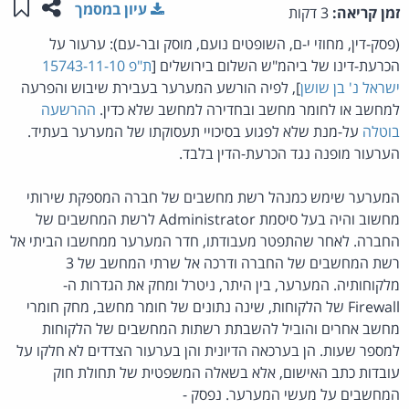
שתפו ע
שמו
עיון במסמך
זמן קריאה:
3 דקות
(פסק-דין, מחוזי י-ם, השופטים נועם, מוסק ובר-עם): ערעור על
הכרעת-דינו של ביהמ"ש השלום בירושלים [
ת"פ 15743-11-10
ישראל נ' בן שושן
], לפיה הורשע המערער בעבירת שיבוש והפרעה
למחשב או לחומר מחשב ובחדירה למחשב שלא כדין.
ההרשעה
בוטלה
על-מנת שלא לפגוע בסיכויי תעסוקתו של המערער בעתיד.
הערעור מופנה נגד הכרעת-הדין בלבד.
המערער שימש כמנהל רשת מחשבים של חברה המספקת שירותי
מחשוב והיה בעל סיסמת Administrator לרשת המחשבים של
החברה. לאחר שהתפטר מעבודתו, חדר המערער ממחשבו הביתי אל
רשת המחשבים של החברה ודרכה אל שרתי המחשב של 3
מלקוחותיה. המערער, בין היתר, ניטרל ומחק את הגדרות ה-
Firewall של הלקוחות, שינה נתונים של חומר מחשב, מחק חומרי
מחשב אחרים והוביל להשבתת רשתות המחשבים של הלקוחות
למספר שעות. הן בערכאה הדיונית והן בערעור הצדדים לא חלקו על
עובדות כתב האישום, אלא בשאלה המשפטית של תחולת חוק
המחשבים על מעשי המערער. נפסק -