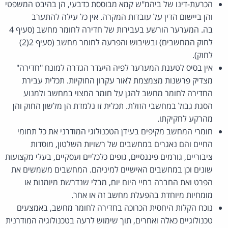
הכרעת-דינו של ביהמ"ש קמא מבוססת כדבעי, הן בהיבט המשפטי
והן ביישום הדין על עובדות המקרה. אין כל עילה להתערב
בה. המערער הורשע בעבירות של חדירה לחומר מחשב (סעיף 4
לחוק המחשבים) ובשיבוש והפרעה לחומר מחשב (סעיף 2(2)
לחוק).
אין בסיס לטענת המערער לפיה היעדר הגדרה למונח "חדירה"
מצדיק פרשנות מצמצמת לאור עקרון החוקיות. תכלית עבירת
החדירה לחומר מחשב להגן על חומר המצוי במחשב ולמנוע
הסגת גבול במחשבי הזולת. תכלית זו נלמדת הן מלשון החוק והן
מהרקע לחקיקתו.
חומרי המחשב מקיפים בעידן הטכנולוגי המודרני את כל תחומי
החיים והם נאגרים במחשבים של רשויות השלטון, מוסדות
ציבוריים, גורמים פיננסיים, גופים כלכליים ועסקיים, בעלי מקצועות
שונים וכן במחשבים האישיים למיניהם. המחשבים משמשים את
הפרט ואת החברה בחיי היום יום, מבלי שנדרשת מיומנות או
מומחיות מיוחדת בהפעלת מחשב זה או אחר.
נוכח הקלות היחסית הכרוכה בחדירה לחומר מחשב, באמצעים
טכנולוגיים כאלה ואחרים, תוך שימוש לרעה בטכנולוגיה המודרנית