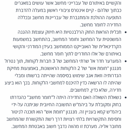
והקשיים באיתורם של עברייני מחשב אשר עושים במאגרים
כבתוך שלהם - קיים אינטרס ציבורי ראשון במעלה להדברת
התופעה ההולכת והמתגברת של עבריינות מחשב ובכללה
החדירה לחומר מחשב.
תכלית הוראות החוק הרלבנטיות היא חיזוק עוצמת ההגנה
המשפטית על המחשב וחומר המחשב, בהתחשב במשמעות
הקרדינאלית של האובייקט הממוחשב בעידן המודרני והקושי
באיתורם של אלו החודרים לתוך חומר מחשב.
המערער חדר אל שרתי המחשב של 3 חברות לקוחות, תוך נטרול
מנגנון "חומת אש" של 2 הלקוחות הראשונות, באמצעות מחיקת
הגדרותיה וזאת אגב שימוש בסיסמה שהייתה ברשותו ומבלי
שהיתה לו הרשאה כדין להיכנס למחשבי הלקוחות. בכך הוא ביצע
חדירה, שלא כדין, למחשבים.
נשאלת השאלה האם החדירה היתה ל"חומר מחשב" כהגדרתו
בחוק ומקובלת על ביהמ"ש התשובה החיובית שניתנה על-ידי
ביהמ"ש קמא בעניין זה. מנגנון "חומת אש" הוא תוכנה לניטור
וחסימת התקשרויות בלתי רצויות דרך רשת התקשורת שהמחשב
מחובר אליה. מערכת זו מהווה נדבך חשוב באבטחת המחשב.