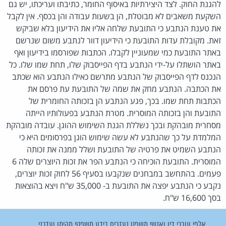
להגנת החוק. לצד היצירתיות באיסוף החומר, כתיבתו ועריכתו, יש גם
השקעת משאבים לא מבוטלת, הן בשעות עבודה והן בכסף. אין לקבל
את טענת הנתבע כי התובעת שלחה אליו את הידיעון בלא שביקש
זאת. מקובלת עדות התובעת כי הידיעון דוור לנתבע משום שנרשם
באתר התובעת כמי שמעוניין לקבלו. הכתבות שפורסמו בידיעון ואף
באתר הושתלו על-ידי הנתבע בדף הפייסבוק שלו, תחת שמו שלו. כל
הנכנס לדף הפייסבוק של הנתבע מתרשם כאילו הנתבע הוא שכתב
את הכתבה. הנתבע מחק את שמה של התובעת עת פרסם את
הכתבות תחת שמו. בכך, פגע הנתבע הן בזכותה החומרית של
התובעת והן בזכותה המוסרית. מטרת הנתבע בפעולותיו הייתה
מסחרית מובהקת ובכך נשללת הגנת השימוש ההוגן. עובדה מובהקת
המלמדת על כך שהנתבע לא עשה שימוש הוגן בפרסומים היא כי
הנתבע השמיט את פרטיה של התובעת ושלל ממנה את זכותה
המוסרית. התובעת הוכיחה כי הנתבע הפר את זכות היוצרים שלה 6
פעמים. בהתחשב במבחנים שנקבעו בסעיף 56 לחוק זכות יוצרים,
נקבע כי הנתבע יפצה את התובעת ב- 35,000 ש"ח ויצא בהוצאות
בסך 16,600 ש"ח.
אלפי עורכי דין ואנשי משפט נעזרים בידע משפטי מהימן ועדכני.