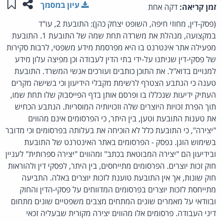
שתפו ע
שמו
עיון במסמך
זמן קריאה:
דקה אחת
(פסק-דין, מחוזי חיפה, השופט יצחק כהן): התובעת 2, עו"ד
במקצועה, מנהלת את משרדה תחת שמה של התובעת 1. התובעת
מפעילה אתר אינטרנט בו היא מפרסמת מידע משפטי, לרבות סקירות
של פסקי-דין שניתנו על-ידי בתי הדין לעבודה וכן מפיצה עלון מידע
למנויים בדוא"ל. את התוכן כותבים ועורכים אנשי המשרד. התובעת
טענה כי הנתבע הצטרף לרשימת מקבלי הידיעון וכי בשישה מקרים
העתיק ידיעות שנכללו בו ופרסם אותן בדף הפייסבוק שלו תחת שמו,
תוך הפרת זכויות היוצרים שלה וזכויותיה המוסריות. הנתבע הכחיש
את טענות התובעת וטען, בין היתר, כי הפרסומים אינם מהווים
"יצירה", כי התובעת כלל לא הוכיחה את בעלותה בפרסומים וכי מדובר
בשימוש הוגן. נפסק - הפרסומים באתר האינטרנט של התובעת
ובידיעון הם "יצירה המבוטאת בכתב" ומהווים "יצירה ספרותית" לעניין
חוק זכות יוצרים. הפרסומים מתייחסים, בין היתר, לפסקי דין ולהוראות
חוק שונות, אך אין התובעת טוענת לזכות יוצרים באלה. התביעה
מתייחסת לזכות יוצרים בפרסומים המדווחים על פסקי-הדין והחוק
ובוודאי על מאמרים שונים המתחים מצבים משפטיים שונים מתחום
דיני העבודה. פרסומים אלו מהווים יצירה מקורית שבעליה זכאי