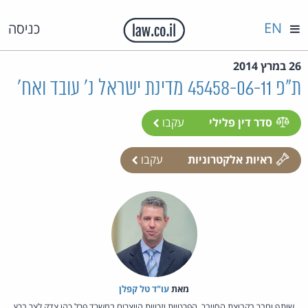
EN
כניסה
26 במרץ 2014
ת"פ 45458-06-11 מדינת ישראל נ' עובד ואח'
סדר דין פלילי
עקבו
ראיות אלקטרוניות
עקבו
מאת‏
עו"ד טל קפלן
שותף וחבר בקבוצת הסייבר, הפרטיות וזכויות היוצרים במשרד פרל כהן צדק לצר ברץ