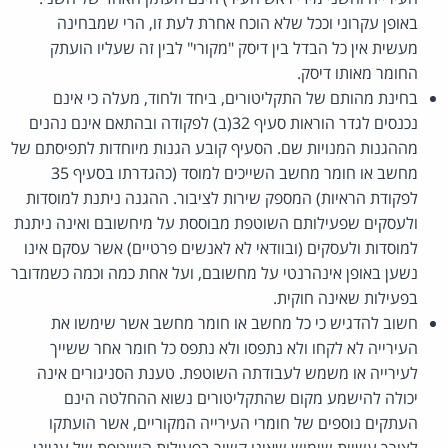
באופן עקרוני וככל שלא הוכח אחרת לעת זו, הרי שמבחינה
מעשית אין כל הבדל בין דיסק "מקורי" לבין זה שעליו הועתק
החומר מאותו דיסק.
בחינת מהותם של התקליטורים, ביחד ולחוד, מעלה כי אינם
נכנסים לגדר הוראות סעיף 32(ב) לפקודה ובהתאם אינם נהנים
מההגנות המנויות שם. הסעיף קובע הגנות מיוחדות לתפיסתם של
מחשב או חומר מחשב השייכים למוסד (כהגדרתו בסעיף 35
לפקודת הראיות) המספק שירות לציבור. ההגנה ניתנת למוסדות
ולעסקים שפעילותם השוטפת מבוססת על מיחשובם ואינה ניתנת
למוסדות ולעסקים (ובוודאי לא לאנשים פרטיים) אשר עסקם אינו
נשען באופן אינהרנטי על מחשובם, ועל אחת כמה וכמה כשמדובר
בפעילות שאינה חוקית.
חשוב להדגיש כי כל מחשב או חומר מחשב אשר שימשו את
העירייה לא לקחו ולא נתפסו ולא נתפס כל חומר אחר ששייך
לעירייה או משמש לעבודתה השוטפת. טענת הסניגורים אינה
יכולה להישמע מקום שהתקליטורים נשוא ההחלטה הינם
העתקים נוספים של חומרי העירייה המקוריים, אשר הועתקו
לצורך עשיית שימוש שאינו קשור בפעילות השוטפת של ענייני