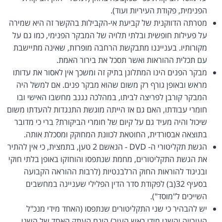
הפנימית, פקודת העיריות ועוד).
מטרתה הדווקנית של קביעת אי-הקבילות בהקשר זה היא שמירה
על פעילות חופשית ובלתי תלויה של המבקר הפנימי, כמו גם על
מקורותיו. בענייננו מתבקשת הרחבה מופרזת, שאינה מתיישבת
עם תכלית ההוראות ואשר תסכל את בירור האמת.
מבקר הפנים הינו המתלונן בתיק זה ומשכך אין לאסור את עדותו
מראש ובאופן גורף רק משום שהוא מבקר פנים. אם למשל היה
המבקר קורבן לפריצה לביתו, במהלכה נגנב מחשבו האישי ובו
חומרי עבודתו, האם גם אז הייתה מוגשת התנגדות להעדתו משום
שיכול והיה מעיד גם על קיום של חומרי הביקורת? ברי כי מדובר
בתוצאה אבסורדית, החוטאת לכוונת המחוקק ומסכלת אותה.
הגשת תקליטורי ה- DVD - הנאשם 2 טען, בתמצית, כי אין להתיר
את הגשת התקליטורים, מחמת שנתפסו והוחזקו באופן בלתי חוקי
ובניגוד להוראות החוק הרלבנטיות (לרבות ההוראה הקבועה
בסעיף 32(ב) לפקודת סדר הדין הפלילי שעניינה במחשבים
השייכים ל"מוסד").
יש להבהיר כי שני התקליטורים שנתפסו (האחד מידי מנכ"ל
העירייה והשני מידי ראש העיר) הינם העתק האחד של השני.