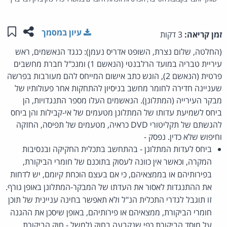
שתפו ע
שמו
עיון במסמך
זמן קריאה:
3 דקות
(החלטה, שלום נצרת, השופט אדריס נעמן): כנגד הנאשמים, ראש
עיריית טבריה במועד הרלבנטי (הנאשם 1) ומנכ"ל חברת מחשבים
פרטית (הנאשם 2), הוגש כתב אישום המייחס להם מעורבות בפרשה
שעניינה חדירה לחומר מחשב בניסיון להתחקות אחר פעולותיו של
מבקר העירייה (המתלונן). הנאשמים העלו מספר התנגדויות, הן
ביחס לשמיעת עדותו של המתלונן מטעמים של אי-קבילות והן ביחס
להגשתם של תקליטורי DVD כראיה, מטעמים של תפיסה, החזקה
וחיפוש שלא כדין. נפסק -
ביחס לעדות המתלונן - בהתחשב בתכלית החקיקה ובנסיבות
המקרה, וכאשר אין כוונה לעסוק בתוכנם של חומרי הביקורת,
בפירותיהם או בממצאיהם, כי אם בעצם הוכחת קיומם, יש לדחות
את ההתנגדות לאסור את העדתו של המבקר-המתלונן באופן גורף.
זו תוגבל לגדרי התכלית הנ"ל ולא תאפשר בחינה עניינית של תוכן
חומרי הביקורת, ממצאיהם או פירותיהם, באופן שיסכן את ההגנה
על מוסד הביקורת כפי שנקבעה בחוק (למשל - חוק הביקורת