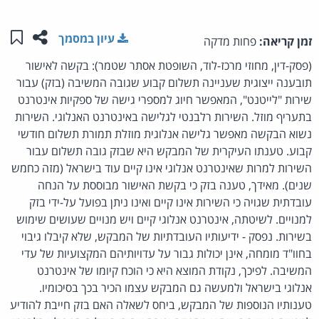
שתפו ע
שמו
עיון במסמך
זמן קריאה:
פחות מדקה
(פסק-דין, מחוזי מרכז-לוד, השופטת אסתר שטמר): בקשה לאישור
תובענה ייצוגית שעניינה תשלום קבוע שגובה המשיבה (בזק) עבור
שירות "לייטנט", המאפשר חיוג למספרי גישה של ספקיות אינטרנט
בתעריף מוזל. השירות רלבנטי לגלישה באינטרנט האנלוגי. השירות
נשוא הבקשה מאפשר גלישה אנלוגית מוזלת תמורת תשלום חודשי
קבוע. טענתו העיקרית של המבקש היא שבזק גובה תשלום עבור
השירות למרות שאינטרנט אנלוגי אינו קיים עוד בישראל (מזה כחמש
שנים). מאידך, טענה בזק כי בקשת האישור מבוססת על הנחה
עובדתית שגויה כי השירות אינו קיים ואינו ניתן בפועל על-ידי בזק
למנויים. לשיטתה, אינטרנט אנלוגי קיים ויש מנויים שעושים שימוש
בשירות. נפסק - ידיעותיו העובדתיות של המבקש, שלא קיבלו גיבוי
בחוו"ד מומחה, אינן יכולות גבור על עדויותיהם המקצועיות של עדי
המשיבה. לפיכך, נקודת המוצא היא כי הוכח קיומו של אינטרנט
אנלוגי בישראל ולמעשה גם המבקש עצמו הכיר בכך בסיכומיו.
טענותיו הנוספות של המבקש, ביחס לשאלה האם בזק חייבת להודיע