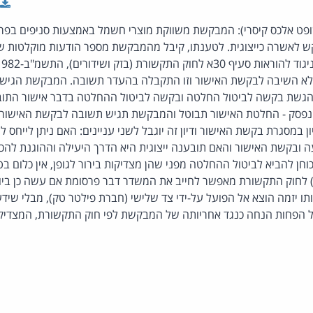
ופט אלכס קיסרי): המבקשת משווקת מוצרי חשמל באמצעות סניפים בפר
 לאשרה כייצוגית. לטענתו, קיבל מהמבקשת מספר הודעות מוקלטות ש
לא השיבה לבקשת האישור וזו התקבלה בהעדר תשובה. המבקשת הגישה
גשת בקשה לביטול החלטה ובקשה לביטול ההחלטה בדבר אישור התובע
נפסק - החלטת האישור תבוטל והמבקשת תגיש תשובה לבקשת האישור. 
ן במסגרת בקשת האישור ודיון זה יוגבל לשני עניינים: האם ניתן לייחס
ה ובקשת האישור והאם תובענה ייצוגית היא הדרך היעילה וההוגנת לה
חן להביא לביטול ההחלטה מפני שהן מצדיקות בירור לגופן, אין כלום ב
מבקשת. סעיף 30א(י)(1) לחוק התקשורת מאפשר לחייב את המשדר דבר פרסומת אם עשה כ
תו יזמה הוצא אל הפועל על-ידי צד שלישי (חברת פילטר טק), מבלי שי
ל הפחות הנחה כנגד אחריותה של המבקשת לפי חוק התקשורת, המצדיק