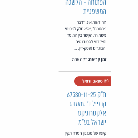
הפתוחה - הלשכה
המשפטית
ההודעות אינן "דבר
פרסומת", אלא חלק לגיטימי
משמירת הקשר בין המוסד
האקדמי לסטודנטים
והבוגרים (פסק-דין, ...
זמן קריאה:
דקה אחת
ספאם ודואל
ת"ק 67530-11-25
קרפיל נ' סמסונג
אלקטרוניקס
ישראל בע"מ
קיומו של מנגנון הסרה תקין