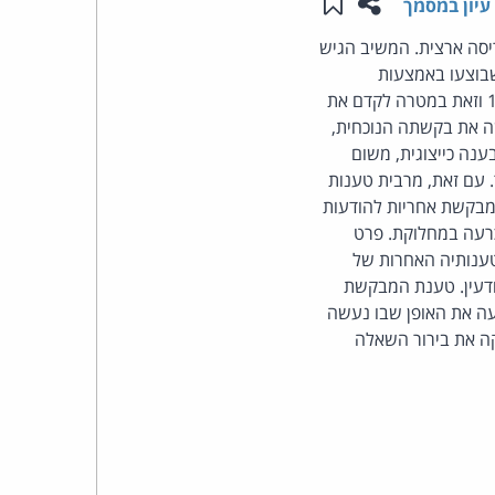
שתפו עמוד זה
שמור ב"תכנים שלי"
עיון במסמך
העומד
יסה ארצית. המשיב הגיש
בוצעו באמצעות
בראש
"מערכת חיוג אוטומטי", בניגוד להוראות סעיף 30א לחוק התקשורת (בזק ושידורים), התשמ"ב-1982 וזאת במטרה לקדם את
 את בקשתה הנוכחית,
קבוצת
נה כייצוגית, משום
עם זאת, מרבית טענות
האינטרנט,
 למבקשת אחריות להודעות
כרעה במחלוקת. פרט
הסייבר
טענותיה האחרות של
ן ביודעין. טענת המבקשת
וזכויות
דעה את האופן שבו נעשה
ה את בירור השאלה
היוצרים
של
פרל