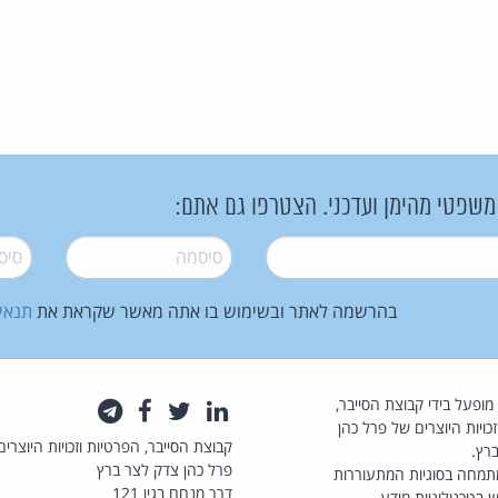
 משפטי מהימן ועדכני. הצטרפו גם אתם:
סיסמה
*
סיסמה
בהרשמה לאתר ובשימוש בו אתה מאשר שקראת את
תנאי
law.co.il מופעל בידי קבוצת הסייבר,
לינקדאין
טוויטר
פייסבוק
טלגרם
כויות היוצרים של פרל כהן
קבוצת הסייבר, הפרטיות וזכויות היוצרים
רץ.
פרל כהן צדק לצר ברץ
תמחה בסוגיות המתעוררות
דרך מנחם בגין 121
 בטכנולוגיות מידע