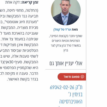
זמן קריאה:
דקה אחת
(החלטה, מחוזי חיפה, הש
תביעה נגד המבקשת וביקש
מכירת מוצריה. המבקשת 
מאת‏
עו"ד טל קפלן
שעניינה בהארכת מועד לה
שותף וחבר בקבוצת הסייבר,
שניתנה במעמד צד אחד. 
הפרטיות וזכויות היוצרים
המבקשת אינן מצדיקות דיו
במשרד פרל כהן צדק לצר
הטלפוניות שביסוד התביע
ברץ
לשתי טענות אלה, שיש בכו
ה
אולי יעניין אותך גם
היא שהקמפיין הפרסומי או
הדבר. טענה זו מקימה לכ
ספאם ודואל
בגדר בקשת האישור.
ת"ק 69342-02-26
בנימין נ'
האוניברסיטה