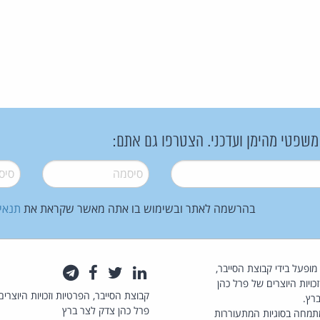
 משפטי מהימן ועדכני. הצטרפו גם אתם:
סיסמה
*
סיסמה
בהרשמה לאתר ובשימוש בו אתה מאשר שקראת את
תנאי
law.co.il מופעל בידי קבוצת הסייבר,
לינקדאין
טוויטר
פייסבוק
טלגרם
כויות היוצרים של פרל כהן
קבוצת הסייבר, הפרטיות וזכויות היוצרים
רץ.
פרל כהן צדק לצר ברץ
תמחה בסוגיות המתעוררות