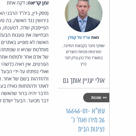
זמן קריאה:
דקה אחת
גירושין נגד האשה, בה טען
הפייסבוק שלה. לטענתו, 
הכחישה את טענות הבעל ו
מאת‏
עו"ד טל קפלן
האשה לא מופיע באתרים אל
שותף וחבר בקבוצת הסייבר,
מוחלטת שהיא זו שפתחה ה
הפרטיות וזכויות היוצרים
של אדם אחר ולפתוח אתר פ
במשרד פרל כהן צדק לצר
הפרטים. אין ראיה כלשהי 
ברץ
ואולי נפתחו על-ידי הבעל
ולהזדהות בשם של אחר. אף
אולי יעניין אותך גם
לאתר ולהתחזות כאילו בעל
הדבר יהיה ברור שהאשה נכ
שונות
דבר מכוער. הבעל ישלם ל
עש"א 16646-01-
26 מירו ואח' נ'
נציגות הבית