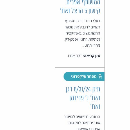
המשותף אפרים
קישון 5 הרצל ואח'
בעלי דירות בבית משותף
רשאים להגביל את מספר
המשתמשים באפליקציה
לפתיחת החניון (פסק-דין,
מחוזי ת"א, ...
זמן קריאה:
דקה אחת
מסחר אלקטרוני
תיק 8/31/24 דגן
ואח' נ' פרידמן
ואח'
הנתבעים רשאים להשכיר
את דירותיהם לתקופות
קצרות באמצעות