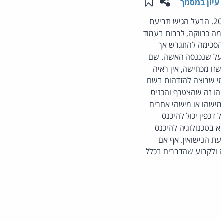
שתפו עמוד זה
שמור ב"תכנים שלי"
עיון במסמך
העומד
(פסק-דין, ביה"ד הרבני האזורי נתניה, הדיינים שפירא, מייזלס ובן שמעון): הצדדים נישאו בשנת 2012. הבעל הגיש תביעת
מה כרווקה, לרבות בעמוד
בראש
הסכימה להתגרש אך
בעל שנכנסה האשה. שם
קבוצת
זו מכחישה, אין ראיה
מי שרוצה להזדהות בשם
האינטרנט,
יהו זה שהצטרף והכניס
מישהו או מישהי אחרים
הסייבר
כפין יכול להיכנס
 בטכנולוגיה להיכנס
וזכויות
ת הנישואין. אף אם
ה ולקבוע שהדברים בכלל
היוצרים
של
פרל