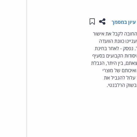
העומד
שתפו עמוד זה
שמור ב"תכנים שלי"
עיון במסמך
בראש
יים, למתן פטור מן החובה לקבל את אישור
יינו כוונת הוועדה
קבוצת
 נפסק - לאחר בחינת
האינטרנט,
סודות הקבועים בסעיף
אתם, בין היתר, הגבלת
הסייבר
ואיכותם של מוצרי
 עלול להגביל את
וזכויות
שוק הרלבנטי.
היוצרים
של
פרל