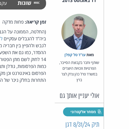
11 באוגוסט 2013
שונות
עקב
זמן קריאה:
פחות מדקה
ביה"ד להגבלים עסקיים
לה
לגבש ולהפיץ בין חבריה 
ההסדר, כמו גם את השפעת
מאת‏
עו"ד טל קפלן
14 לחוק לשם מתן הפטו
שותף וחבר בקבוצת הסייבר,
כמות הפרסומות, גודלן ותצ
הפרטיות וזכויות היוצרים
הפרסום באינטרנט וכן מקל
במשרד פרל כהן צדק לצר
התחרות בחלק ניכר של ה
ברץ
אולי יעניין אותך גם
מסחר אלקטרוני
תיק 8/31/24 דגן