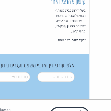
קישון 5 הרצל ואח'
בעלי דירות בבית משותף
רשאים להגביל את מספר
המשתמשים באפליקציה
לפתיחת החניון (פסק-דין,
מחוזי ת"א, ...
זמן קריאה:
דקה אחת
אלפי עורכי דין ואנשי משפט נעזרים בידע
שם משתמש
*
דואל
*