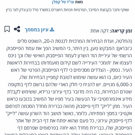
מאת‏
עו"ד טל קפלן
שותף וחבר בקבוצת הסייבר, הפרטיות וזכויות היוצרים במשרד פרל כהן צדק לצר ברץ
שתפו ע
שמו
עיון במסמך
זמן קריאה:
דקה אחת
(החלטה, ועדת הבחירות המרכזית לכנסת ה-20, השופט סלים
ג'ובראן): המבקש טען, בין היתר, כי המשיב הפך את עמוד הפייסבוק
הרשמי של עיריית הוד השרון לעמוד הפייסבוק האישי שלו וכך ניכס
לעצמו את 'תומכי' העירייה לשם קידום מועמדותו בבחירות לראשות
העיר. נפסק - הצדדים מסכימים כי לדף הפייסבוק הפרטי של ראש
העיר כיום, בו הוא עושה שימוש לטובת קמפיין הבחירות שלו,
כ-6,000 מנויים. יש להניח כי חלק הארי שלהם נרשם לדף בתקופה
שטרם הבחירות, בה היה מדובר בדף עירוני גרידא, ששימש לקבלת
מידע אינפורמטיבי על הנעשה בעיר מפיו של המשיב בכובעו כראש
העיר. מתן "לייק" לדף פייסבוק מהווה כברירת מחדל הסכמה לפרסום
אקטיבי במסך הפתיחה. כלומר, כאשר תושב הוד השרון עושה "לייק"
לדף פייסבוק עירוני, כל פעם שהוא יפתח את דף הבית של אתר
הפייסבוק שלו, כברירת מחדל הוא יחזה בפרסומים שפרסם דף
הפייסבוק העירוני. מהאמור עולה הבעייתיות באופן התנהלות המשיב.