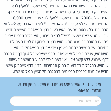
בכך שהמשיב השתמש במאגר המנויים (אלו שעשו "לייק") לדף
הפייסבוק העירוני, כל פרסום שהוא יפרסם יגיע כברירת מחדל לדף
הבית של כ-6,000 מנויים שעשו "לייק" לדף אחר. מאגר 6,000
המנויים מהווה ללא עוררין "משאב ציבורי" לפי הוראות סעיף 2א לחוק
הבחירות. כל פרסום מטעם ראש העיר בדף הפייסבוק האישי החדש
שלו, שמגיע לאלו שעשו "לייק" לדף העירוני, הוא בגדר פרסום אסור.
ניתן צו המורה להימנע מהשימוש בדף פייסבוק זה לשם תעמולת
בחירות. על המשיב לסגור באופן מיידי את דף הפייסבוק בו הוא
משתמש, או לחילופין למצוא פתרון טכני שיאפשר להפוך דף זה חזרה
לדף עירוני, ללא קשר אליו. אין באמור כדי למנוע מהמשיב לעשות
שימוש, במגבלות הקבועות בחוק הבחירות ובדין, בדף פייסבוק אישי
חדש על-מנת לפרסם פרסומים במסגרת הקמפיין הפוליטי שלו.
אלפי עורכי דין ואנשי משפט נעזרים בידע משפטי מהימן ועדכני.
הצטרפו גם אתם:
שם משתמש
*