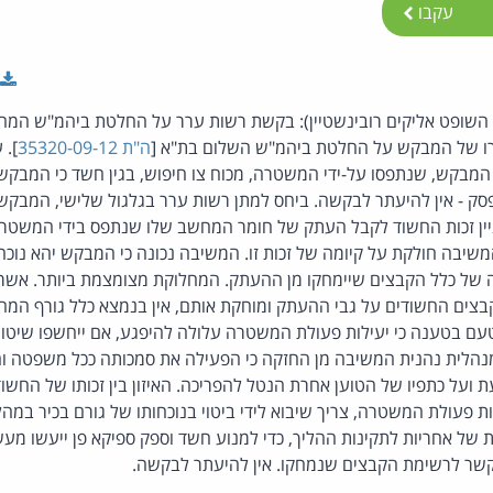
עקבו
 השופט אליקים רובינשטיין): בקשת רשות ערר על החלטת ביהמ"ש המחוז
רו של המבקש על החלטת ביהמ"ש השלום בת"א [
ה"ת 35320-09-12
]. 
בקש, שנתפסו על-ידי המשטרה, מכוח צו חיפוש, בגין חשד כי המבקש ח
ק - אין להיעתר לבקשה. ביחס למתן רשות ערר בגלגול שלישי, המבקש 
ן זכות החשוד לקבל העתק של חומר המחשב שלו שנתפס בידי המשטרה,
המשיבה חולקת על קיומה של זכות זו. המשיבה נכונה כי המבקש יהא נוכ
מה של כלל הקבצים שיימחקו מן ההעתק. המחלוקת מצומצמת ביותר. אש
ם החשודים על גבי ההעתק ומוחקת אותם, אין בנמצא כלל גורף המחיי
טעם בטענה כי יעילות פעולת המשטרה עלולה להיפגע, אם ייחשפו שיטות
נהלית נהנית המשיבה מן החזקה כי הפעילה את סמכותה ככל משפטה וח
ועל כתפיו של הטוען אחרת הנטל להפריכה. האיזון בין זכותו של החשוד 
ת פעולת המשטרה, צריך שיבוא לידי ביטוי בנוכחותו של גורם בכיר במ
של אחריות לתקינות ההליך, כדי למנוע חשד וספק ספיקא פן ייעשו מעש
שר לרשימת הקבצים שנמחקו. אין להיעתר לבקשה.