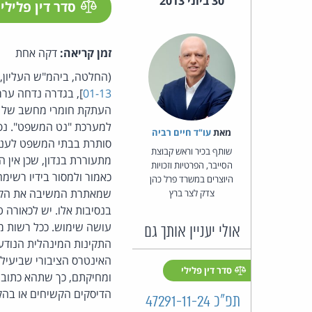
30 ביוני 2013
סדר דין פלילי
זמן קריאה:
דקה אחת
(החלטה, ביהמ"ש העליון,
01-13
], בגדרה נדחה ער
העתקת חומרי מחשב של המ
למערכת "נט המשפט". נפס
מאת‏
עו"ד חיים רביה
סותרת בבתי המשפט לעניי
שותף בכיר וראש קבוצת
מתעוררת בנדון, שכן אין 
הסייבר, הפרטיות וזכויות
כאמור ולמסור בידיו רשי
היוצרים במשרד פרל כהן
שמאתרת המשיבה את הקבצי
צדק לצר ברץ
בנסיבות אלו. יש לכאורה 
עושה שימוש. ככל רשות מ
אולי יעניין אותך גם
התקינות המינהלית הנודעת 
האינטרס הציבורי שביעילו
סדר דין פלילי
ומחיקתם, כך שתהא כתובת 
הדיסקים הקשיחים או בהק
תפ"כ 47291-11-24