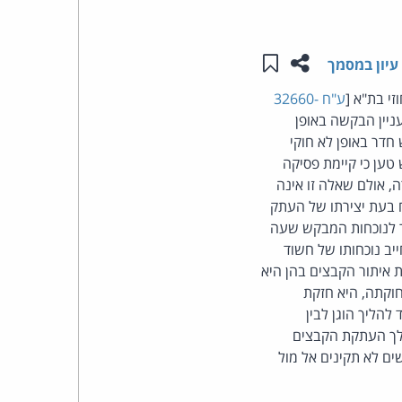
העומד
שתפו עמוד זה
שמור ב"תכנים שלי"
עיון במסמך
בראש
י בת"א [
ע"ח 32660-
עניין הבקשה באופן
קבוצת
דר באופן לא חוקי
האינטרנט,
טען כי קיימת פסיקה
 אולם שאלה זו אינה
הסייבר
ח בעת יצירתו של העתק
ר לנוכחות המבקש שעה
וזכויות
ב נוכחותו של חשוד
 איתור הקבצים בהן היא
היוצרים
וקתה, היא חזקת
להליך הוגן לבין
של
הלך העתקת הקבצים
ים לא תקינים אל מול
פרל