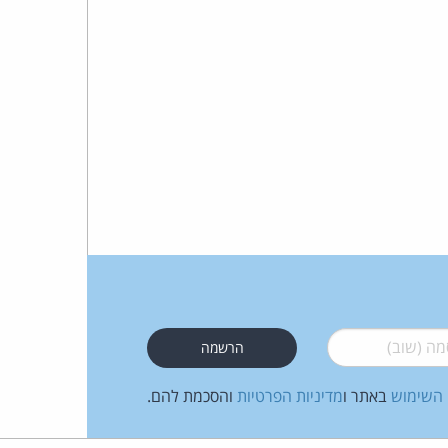
כהן
צדק
לצר
ברץ.
פועל
מ־1996
 (שוב)
*
 השימוש
באתר ו
מדיניות הפרטיות
והסכמת להם.