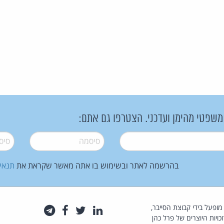
 משפטי מהימן ועדכני. הצטרפו גם אתם:
סיסמה
*
סיסמה
בהרשמה לאתר ובשימוש בו אתה מאשר שקראת את
תנאי
law.co.il מופעל בידי קבוצת הסייבר,
לינקדאין
טוויטר
פייסבוק
טלגרם
כויות היוצרים של פרל כהן