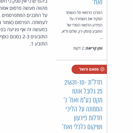
ביהמ"ש כי אין ספק כי חש
ואח'
מהווה מעשה פרסום אסור, 
המרכז הרפואי תל-השומר
הפקיר את השמירה על
המידע הרפואי הסודי של
התובע (פסק-דין, שלום ת"א,
...
התובע 1.
זמן קריאה:
2 דקות
ספאם ודואל
חדל"ת 21631-10-
25 גלובל אוטו
מקס בע״מ ואח' נ'
הממונה על הליכי
חדלות פירעון
ושיקום כלכלי ואח'