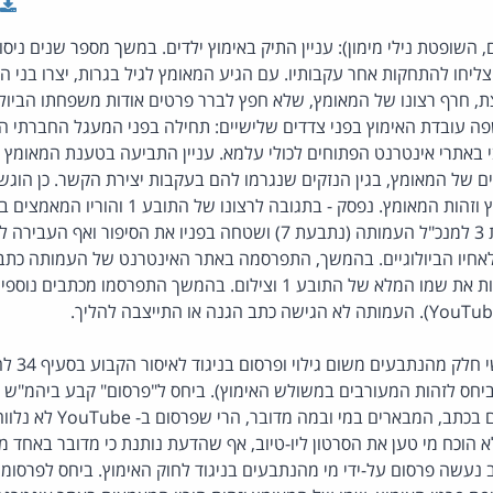
 השופטת נילי מימון): עניין התיק באימוץ ילדים. במשך מספר שנים ניסו
יחו להתחקות אחר עקבותיו. עם הגיע המאומץ לגיל בגרות, יצרו בני 
חרף רצונו של המאומץ, שלא חפץ לברר פרטים אודות משפחתו הביולוגי
 עובדת האימוץ בפני צדדים שלישיים: תחילה בפני המעגל החברתי ה
באתרי אינטרנט הפתוחים לכולי עלמא. עניין התביעה בטענת המאומץ וה
גיים של המאומץ, בגין הנזקים שנגרמו להם בעקבות יצירת הקשר. כן הו
המעורבת בחשיפת האימוץ וזהות המאומץ. נפסק - בתגובה לר
הביולוגית, פנתה הנתבעת 3 למנכ"ל העמותה (נתבעת 7) ושטחה בפניו את הסיפו
 המפגש בין התובע 1 לאחיו הביולוגיים. בהמשך, התפרסמה באתר האינטרנט של העמותה 
הכוללת פרטים רבים, לרבות את שמו המלא של התובע 1 וצילום. בהמשך התפרסמו
ביהמ"ש קבע 
 ביחס לזהות המעורבים במשולש האימוץ). ביחס ל"פרסום" קבע ביהמ"ש
נלוו לסרטון הוידאו הסברים בכתב
לא הוכח מי טען את הסרטון ליו-טיוב, אף שהדעת נותנת כי מדובר באחד 
יוב נעשה פרסום על-ידי מי מהנתבעים בניגוד לחוק האימוץ. ביחס לפרסו