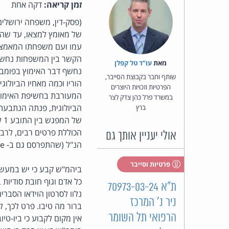
זמן קריאה:
דקה אחת
(פסק-דין, משפחה ירושלים,
של מאומץ למצאו, עד שהצל
עמו ועם משפחתו המאמצת, 
הקשר בין המשפחות נחשפה
מאת‏
עו"ד טל קפלן
נחשף דבר האימוץ בפומבי 
שותף וחבר בקבוצת הסייבר,
הוריו וכמה מאחיו הביולו
הפרטיות וזכויות היוצרים
במשרד פרל כהן צדק לצר
ברץ
של
אולי יעניין אותך גם
הנ"ל (שהתפרסם גם ב- YouTube). העמותה לא הגישה כתב הגנה או התייצבה להליך.
פרטיות וסייבר
כל אדם וגוף חובת סודיות
ת"א 70973-03-24
ניר נ' המרכז
ברור מה טיבו. פרט לכך, 
הרפואי תל השומר
אין מקום לקבוע כי ביו-ט