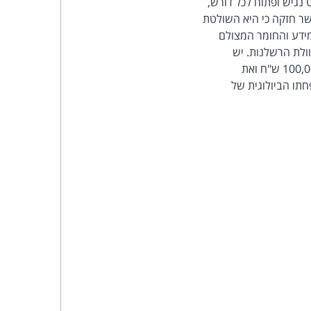
 נגיש ופתוח לכל דורש,
כהן
שר חזקה כי היא השולטת
שה הפרסום וכך גם הנתבעת 3, שמסרה את המידע והחומר המצולם
צדק
בניגוד לסעיף 34 לחוק האימוץ וכן עוולת הרשלנות. יש
במעשה זה אף פגיעה בפרטיות התובע 1 והוריו המאמצים. על העמותה לפצות את התובע 1 ב- 100,000 ש"ח ואת
לצר
 בני משפחתו הביולוגית של
ברץ.
פועל
מ־1996