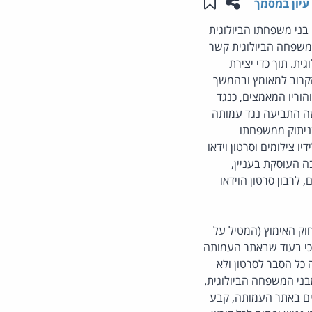
שתפו עמוד זה
שמור ב"תכנים שלי"
עיון במסמך
העומד
 בני משפחתו הביולוגית
המשפחה הביולוגית קשר
בראש
ת. תוך כדי יצירת
קרוב למאומץ ובהמשך
קבוצת
וריו המאמצים, כנגד
גשה התביעה נגד עמותה
האינטרנט,
צונו של התובע 1 והוריו המאמצים בניתוק ממשפחתו
ר ואף העבירה לידיו צילומים וסרטון וידאו
הסייבר
כתבה העוסקת בעניין,
 מכתבים נוספים, לרבון סרטון הוידאו
וזכויות
היוצרים
כי יש במעשי חלק מהנתבעים משום גילוי ופרסום בניגוד לאיסור הקבוע בסעיף 34 לחוק האימוץ (המטיל על
 כי בעוד שבאתר העמותה
של
, המבארים במי ובמה מדובר, הרי שפרסום ב- YouTube לא נלווה כל הסבר לסרטון ולא
מבני המשפחה הביולוגית.
פרל
מים באתר העמותה, קבע