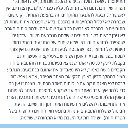
התייחסות לשאלת מועד הביצוע בהסכם שנחתם, יש לראות בכך
הפרה של חובת תום הלב המוטלת עליה כצד למו"מ בין הצדדים. אין
לאפשר לנתבעת להתנער מהתחייבותה בהצעת המחיר, רק משום
שבחרה לא לכלול התחייבות זו בהסכם, בלא שהפנתה את תשומת לב
התובעים כי בהסכם לא נרשם כל מועד שהוא להשלמת פיתוח האתר.
לא ניתן לראות בשני המיילים ששלחה הנתבעת משום "עדכונים
שוטפים" לתובעים ובוודאי שלא שיתוף של התובעים בהתקדמות
היומית של המוצר, כפי שהובטח לטענתם. אתר אינטרנט אין צורך
למסור בפגישה ובדיקת אופן השימוש באפליקציה אפשרית גם
בקבלת לינק לכניסה לאתר שנמצא בפיתוח. במידה והתובעים היו
מקבלים גישה כאמור, לא היו מאבדים את אמונם בנתבעים. הנתבע
הציג במהלך הדיון באופן חלקי את האתר שפיתח, אך אין אפשרות
לבסס לפי הצגה זו קביעה כי פיתוח האתר הסתיים. הצגה זו אין בה
כדי ללמד איך עבד האתר במועד שנקבע למסירתו. האתר לא פותח
באופן המלא והסופי כפי שהיה על הנתבעת לעשות. הנתבעת הפרה
את התחייבותה להשלים את פיתוח האתר תוך חודשיים. הודעת
הביטול ששלחו התובעים עומדת בתנאי חוק החוזים (תרופות בשל
הפרת חוזה). יש להורות על השבת מלוא התמורה ששולמה.