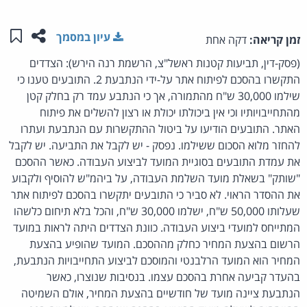
שתפו ע
שמו
עיון במסמך
זמן קריאה:
דקה אחת
(פסק-דין, תביעות קטנות ראשל"צ, הרשמת רנה הירש): הצדדים
התקשרו בהסכם לפיתוח אתר על-ידי הנתבעת 2. התובעים טענו כי
שילמו 30,000 ש"ח מהתמורה, אך כי הנתבע עמד רק בחלק קטן
מהתחייבויותיו וכי אין ביכולתו יכולת או רצון להשלים את פיתוח
האתר. התובעים הודיעו על ביטול ההתקשרות עם הנתבעת ועתרו
להחזר מלוא הסכום ששילמו. נפסק - יש לקבל את התביעה. יש לקבל
את עמדת התובעים בסוגיית המועד לביצוע העבודה. כאשר ההסכם
"שותק" בשאלת מועד השלמת העבודה, על ביהמ"ש להוסיף ולקבוע
את ההסדר הראוי. לא סביר כי התובעים יתקשרו בהסכם לפיתוח אתר
שעלותו 50,000 ש"ח, ישלמו 30,000 ש"ח, והכל בלא תיחום כלשהו
המתייחס למועדי ביצוע העבודה. כוונת הצדדים היתה לראות במועד
הרשום בהצעת המחיר כחלק מההסכם. המועד שהופיע בהצעת
המחיר הוא המועד הרלבנטי והמוסכם לביצוע התחייבויות הנתבעת,
בהעדר קביעה אחרת בהסכם עצמו. בנסיבות שנוצרו, כאשר
הנתבעת ציינה מועד של חודשיים בהצעת המחיר, אולם השמיטה