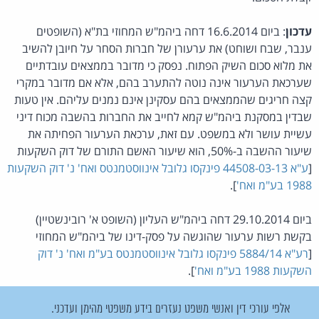
עדכון
: ביום 16.6.2014 דחה ביהמ"ש המחוזי בת"א (השופטים
ענבר, שבח ושוחט) את ערעורן של חברות הסחר על חיובן להשיב
את מלוא סכום השיק הפתוח. נפסק כי מדובר בממצאים עובדתיים
שערכאת הערעור אינה נוטה להתערב בהם, אלא אם מדובר במקרי
קצה חריגים שהממצאים בהם עסקינן אינם נמנים עליהם. אין טעות
שבדין במסקנת ביהמ"ש קמא לחייב את החברות בהשבה מכוח דיני
עשיית עושר ולא במשפט. עם זאת, ערכאת הערעור הפחיתה את
שיעור ההשבה ב-50%, הוא שיעור האשם התורם של דוק השקעות
[
ע"א 44508-03-13 פינקסו גלובל אינווסטמנטס ואח' נ' דוק השקעות
1988 בע"מ ואח'
].
ביום 29.10.2014 דחה ביהמ"ש העליון (השופט א' רובינשטיין)
בקשת רשות ערעור שהוגשה על פסק-דינו של ביהמ"ש המחוזי
[
רע"א 5884/14 פינקסו גלובל אינווסטמנטס בע"מ ואח' נ' דוק
השקעות 1988 בע"מ ואח'
].
אלפי עורכי דין ואנשי משפט נעזרים בידע משפטי מהימן ועדכני.