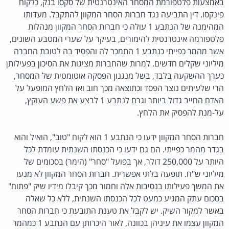
באמצעות פלטפורמת המסחר האינטרנטית של סקסו בנק, כלקוח
פינקסו. דין התביעה נגד חברות הסחר המקוון להתקבל. מעדותו
המהימנה של הנתבע 1 עולה כי חברות הסחר המקוון מנהלות
פלטפורמה אינטרנטית להימורים, בעיקר על שערי המטבע השונים,
אשר מהמר כפייתי כנתבע 1 התמכר לה והפסיד בה לטובת החברה
מיליוני שקלים חדשים. למרות שהחברות מציגות את הסיכון בפעילותן
כערך ההשקעה בלבד, בשל מנגנון הפסקה אוטומטית של המסחר,
הרי שלעיתים נוצר הפסד וכתוצאה מכך חוב ואז הלחץ המופעל על
האדם החייב גדול ביותר וגרם לנתבע 1 לבצע את פשע העוקץ,
על-מנת להפסיק את הלחץ.
חברות הסחר המקוון ידעו כי הנתבע 1 הוא לקוח "טוב", הואיל והוא
בגדר מהמר כפייתי. הם גם ידעו כי הכנסתו השנתית עומדת לכל
היותר על 250,000 דולר, אך בפועל "סחר" (הימר) בסכומים של
מיליוני ש"ח. תופעה בלתי אפשרית. חברות הסחר המקוון לא מנעו
את המשך פעילותו בנסיבות אלה וחמור מכך קיבלו מידיו שיק "פתוח"
בסכום עתק המגיע כמעט לכל הכנסתו השנתית, ללא כל שאלה
באשר למקור השיק. יש לקבל את טענת התובעת כי חברות הסחר
המקוון עצמו את עיניהן בכוונה, לאור היכרותן עם הנתבע 1 כמהמר