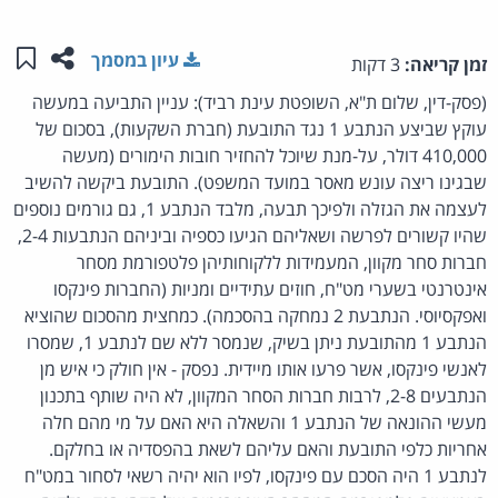
שתפו ע
שמו
עיון במסמך
זמן קריאה:
3 דקות
(פסק-דין, שלום ת"א, השופטת עינת רביד): עניין התביעה במעשה
עוקץ שביצע הנתבע 1 נגד התובעת (חברת השקעות), בסכום של
410,000 דולר, על-מנת שיוכל להחזיר חובות הימורים (מעשה
שבגינו ריצה עונש מאסר במועד המשפט). התובעת ביקשה להשיב
לעצמה את הגזלה ולפיכך תבעה, מלבד הנתבע 1, גם גורמים נוספים
שהיו קשורים לפרשה ושאליהם הגיעו כספיה וביניהם הנתבעות 2-4,
חברות סחר מקוון, המעמידות ללקוחותיהן פלטפורמת מסחר
אינטרנטי בשערי מט"ח, חוזים עתידיים ומניות (החברות פינקסו
ואפקסיוסי. הנתבעת 2 נמחקה בהסכמה). כמחצית מהסכום שהוציא
הנתבע 1 מהתובעת ניתן בשיק, שנמסר ללא שם לנתבע 1, שמסרו
לאנשי פינקסו, אשר פרעו אותו מיידית. נפסק - אין חולק כי איש מן
הנתבעים 2-8, לרבות חברות הסחר המקוון, לא היה שותף בתכנון
מעשי ההונאה של הנתבע 1 והשאלה היא האם על מי מהם חלה
אחריות כלפי התובעת והאם עליהם לשאת בהפסדיה או בחלקם.
לנתבע 1 היה הסכם עם פינקסו, לפיו הוא יהיה רשאי לסחור במט"ח