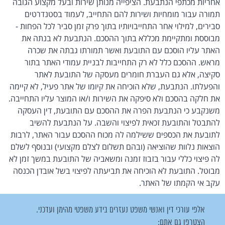
אחריות מכתפי הנתבעת. הציפייה מנותן שירות ובעל מקצוע הגובה
תמורה עבור מומחיות ושירות להם התחייב, לעמוד בסטנדרטים
סבירים, למילוי אחר התחייבויותיו בתוך פרק זמן סביר לכל הפחות -
מבוססת ומתקיימת מכללא בתוך ההסכם. הנתבעת לא בנתה את
האתר עליו הוסכם עם התובעת ואשר תמורתו גבתה את שכרה
מראש. ההסכם כלל לא רק התחייבות לבניית עמודי האתר בתור
סקיצה, אלא גם העברת חומרים מעסקה של התובעת לאתר
והפעלתו. הנתבעת, שלא הוכיחה את קיומו של אתר פעיל, לא קיימה
את חלקה בהסכם ולא סיפקה את השירות ו/או המוצר עליו התחייבה.
משנקבע כי הנתבעת הפרה את ההסכם עם התובעת, דין העסקה
להתבטל והתובעת זכאית לפיצוי והשבה. על הנתבעת להשיב
לתובעת את הכספים ששילמה לה מכוח ההסכם עבור האתר, לרבות
הוצאות נלוות שהוציאה (ובהם תשלום לצלם מקצועי) ובנוסף לשלם
לה פיצוי כללי עבור בזבוז זמנה ומשאביה של התובעת במשך זמן לא
מבוטל. התובעת לא הוכיחה את תביעתה לפיצוי בשל אובדן הכנסה
עקב אי הקמתו של האתר.
אלפי עורכי דין ואנשי משפט נעזרים בידע משפטי מהימן ועדכני.
הצטרפו גם אתם: