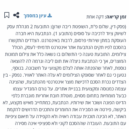
שתפו ע
שמו
עיון במסמך
זמן קריאה:
דקה אחת
(פסק-דין, שלום פ"ת, השופטת ריבה שרון): התובעת 2 מנהלת עסק
לשיווק ציוד לרכיבה על סוסים (התובע 1). הנתבעת היא חברה
העוסקת במתן שירותי פרסום, לרבות באינטרנט. הצדדים התקשרו
בהסכם לפיו תקים הנתבעת אתר אינטרנט תדמיתי לעסק, הכולל
צילומים. התובעת טענה כי התשלום בו נשאה כלל את צילום תמונות
המוצרים, אך כי הנתבעת ניצלה את תום ליבה וגרמה לה להוצאה
נוספת, לאחר שהפנתה אותה לצלם מקצועי על חשבונה. בנוסף,
נטען כי גם לאחר שסופקו הצילומים לא עלה האתר לאוויר. נפסק - בין
הצדדים נכרת הסכם לרכישת מוצר אינטרנטי מהנתבעת, שהציגה
עצמה כמנוסה ומקצועית בבניית אתרים. על גורם המגדיר עצמו
כבעל מומחיות בתחום מסוים, מוטלת חובת אחריות מוגברת כלפי
הדיוט הפונה ושוכר את שירותיו. הנתבעת, כמתחייב מאיש מקצוע, לא
ביקשה, פירטה או הסבירה את החומרים והתכנים הדרושים להקמת
האתר, לא הכינה תוכנית עבודה ראויה ולא הקפידה על תיאום ציפיות
עם התובעת. העובדה שההסכם לקוני ולא ספציפי אינה מסירה