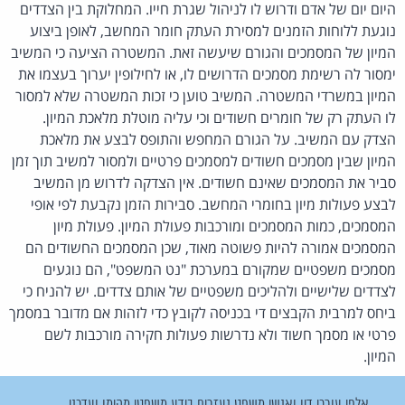
היום יום של אדם ודרוש לו לניהול שגרת חייו. המחלוקת בין הצדדים
נוגעת ללוחות הזמנים למסירת העתק חומר המחשב, לאופן ביצוע
המיון של המסמכים והגורם שיעשה זאת. המשטרה הציעה כי המשיב
ימסור לה רשימת מסמכים הדרושים לו, או לחילופין יערוך בעצמו את
המיון במשרדי המשטרה. המשיב טוען כי זכות המשטרה שלא למסור
לו העתק רק של חומרים חשודים וכי עליה מוטלת מלאכת המיון.
הצדק עם המשיב. על הגורם המחפש והתופס לבצע את מלאכת
המיון שבין מסמכים חשודים למסמכים פרטיים ולמסור למשיב תוך זמן
סביר את המסמכים שאינם חשודים. אין הצדקה לדרוש מן המשיב
לבצע פעולות מיון בחומרי המחשב. סבירות הזמן נקבעת לפי אופי
המסמכים, כמות המסמכים ומורכבות פעולת המיון. פעולת מיון
המסמכים אמורה להיות פשוטה מאוד, שכן המסמכים החשודים הם
מסמכים משפטיים שמקורם במערכת "נט המשפט", הם נוגעים
לצדדים שלישיים ולהליכים משפטיים של אותם צדדים. יש להניח כי
ביחס למרבית הקבצים די בכניסה לקובץ כדי לזהות אם מדובר במסמך
פרטי או מסמך חשוד ולא נדרשות פעולות חקירה מורכבות לשם
המיון.