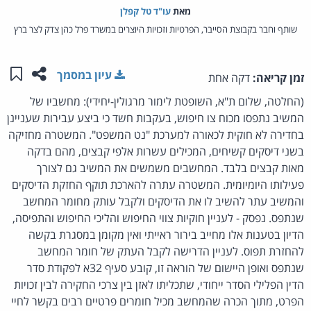
מאת‏
עו"ד טל קפלן
שותף וחבר בקבוצת הסייבר, הפרטיות וזכויות היוצרים במשרד פרל כהן צדק לצר ברץ
שתפו ע
שמו
עיון במסמך
זמן קריאה:
דקה אחת
(החלטה, שלום ת"א, השופטת לימור מרגולין-יחידי): מחשביו של
המשיב נתפסו מכוח צו חיפוש, בעקבות חשד כי ביצע עבירות שעניינן
בחדירה לא חוקית לכאורה למערכת "נט המשפט". המשטרה מחזיקה
בשני דיסקים קשיחים, המכילים עשרות אלפי קבצים, מהם בדקה
מאות קבצים בלבד. המחשבים משמשים את המשיב גם לצורך
פעילותו היומיומית. המשטרה עתרה להארכת תוקף החזקת הדיסקים
והמשיב עתר להשיב לו את הדיסקים ולקבל עותק מחומר המחשב
שנתפס. נפסק - לעניין חוקיות צווי החיפוש והליכי החיפוש והתפיסה,
הדיון בטענות אלו מחייב בירור ראייתי ואין מקומן במסגרת בקשה
להחזרת תפוס. לעניין הדרישה לקבל העתק של חומר המחשב
שנתפס ואופן היישום של הוראה זו, קובע סעיף 32א לפקודת סדר
הדין הפלילי הסדר ייחודי, שתכליתו לאזן בין צרכי החקירה לבין זכויות
הפרט, מתוך הכרה שהמחשב מכיל חומרים פרטיים רבים בקשר לחיי