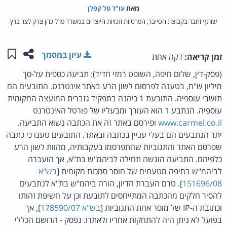
מאת‏
עו"ד טל קפלן
שותף וחבר בקבוצת הסייבר, הפרטיות וזכויות היוצרים במשרד פרל כהן צדק לצר ברץ
שתפו ע
שמו
עיון במסמך
זמן קריאה:
דקה אחת
(פסק-דין, שלום חיפה, השופט רמזי חדיד): תביעה כספית על-סך
מיליון ש"ח, בטענה לפרסום לשון הרע באתר אינטרנט. התובעים הם
תושבי עוספיה. התובעת 1 כיהנה בתפקיד גזברית המועצה המקומית
עוספיה. הנתבע 1 הוא העורך ומבעליו של פורטל האינטרנט
www.carmel.co.il
ופירסם באתר זה את הכתבה נשוא התביעה.
יתר הנתבעים הם בעלי עניין בכתבה ובאתר. התובעים טענו כי כתבה
שפרסם האתר והתגוביות שהתפרסמו בעקבותיה, מהוות לשון הרע
כלפיהם. התביעה הוגשה תחילה לביהמ"ש בת"א, אך הועברה
לביהמ"ש בחיפה מטעמים של חוסר סמכות מקומית [
בש"א
151696/08
]. טרם העברת הדיון, הורה ביהמ"ש בת"א לנתבעים
להסיר חלקים מהכתבה המתייחסים לתובעת וכן על חשיפת זהותו
וכתובת ה-IP של מוסר אחת התגוביות [
בש"א 178590/07
], אך
בפועל לא ניתן היה להתחקות אחריו ולאתרו. נפסק - הרושם הכללי