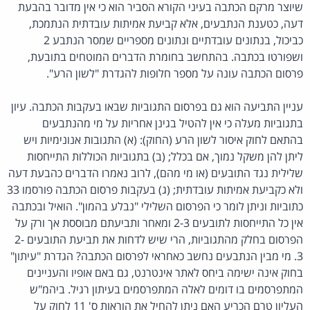
שיוצר מרקם הכתבה בעיני הקורא הסביר הוא כי אין מדובר בהבעת
דעה, כטענת הנתבעים, אלא קביעת אמיתות עובדתית הנתמכת,
כביכול, בנתונים עובדתיים ונתונים מספריים שמסר הנתבע 2
ושפורטו בכתבה. בהתחשב בחומרת הדברים המוטחים בתובעת,
פרסום הכתבה עונה על מספר חלופות להגדרת "לשון הרע".
עניין התביעה הוא גם בפרסום התגוביות שבאו בעקבות הכתבה. עיון
בתגוביות מעלה כי אין להטיל בגינן אחריות על מי מהנתבעים
בהתאם לחוק איסור לשון הרע (החוק): (א) התגובות אנונימיות ויש
ליתן להן משקל נמוך, אם בכלל; (ב) בתגוביות הכוללות התייחסות
שלילית נגד התובעים (או מי מהם), לרוב נאמרו הדברים כהבעת דעה
ולא כקביעת אמיתות עובדתית; (ג) בעקבות פרסום הכתבה פורסמו 33
כתוביות וניתן לומר כי הפרסום השלילי "נבלע בהמון". הואיל ובכתבה
אין כל התייחסות לתובעים 2-3 ומאחר ותביעתם מבוססת אך ורק על
הפרסום בחלק מהתגוביות, הרי שיש לדחות את תביעת התובעים 2-
3. מי מבין הנתבעים נחשב כאחראי לפרסום הכתבה? הגדרת "עיתון"
בחוק אינה ישימה ביחס לאתר אינטרנט, גם באם אופיו והעניינים
המתפרסמים בו דומים לאלה המתפרסמים בעיתון רגיל. ביהמ"ש
העליון טרם הכריע האם ניתן להחיל את הוראות ס' 11 לחוק על