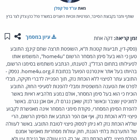
מאת‏
עו"ד טל קפלן
שותף וחבר בקבוצת הסייבר, הפרטיות וזכויות היוצרים במשרד פרל כהן צדק לצר ברץ
שתפו ע
שמו
עיון במסמך
זמן קריאה:
דקה אחת
(פסק-דין, תביעות קטנות ת"א, השופטת תרצה שחם קינן): התובע
טען כי הוא בעל סימן המסחר הרשום "home4u", המשמש אותו
לפעילותו בתחום הנדל"ן. לטענתו, הנתבע משתמש בסימנו הרשום,
בהיותו בעל אתר אינטרנט הפועל בכתובת home4u.org.il. נפסק -
התובע עתר לפיצוי ללא הוכחת נזק, תוך הפנייה לדברי חקיקה, מבלי
לפרט את הטענה המשפטית ומבלי להפנות לסעיפי החוק. התובע
הוכיח כי הוא בעל סימן המסחר, אולם נמנע מלהביא ראיות באשר
למוניטין שצבר ובאשר לנזק שאכן נגרם לו, אם אכן נגרם. באשר
להפרת הסימן המסחרי, פקודת סימני המסחר אינה מאפשרת לקבוע
פיצוי ללא הוכחת נזק. אף אם הפר הנתבע את הסימן הרשום, הרי
שללא הוכחת נזק לא ניתן לפסוק פיצוי לטובת התובע. באשר לעוולה
של התערבות בלתי הוגנת, חוק עוולות מסחריות מאפשר אמנם
הטלת פיצוי, ללא הוכחת נזק, אך רק בגין עוולה של גניבת עין ולא