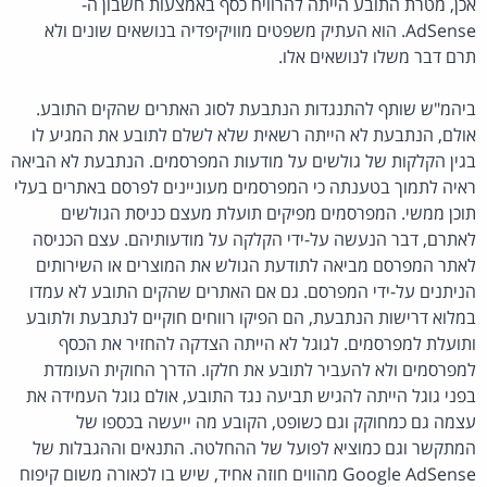
אכן, מטרת התובע הייתה להרוויח כסף באמצעות חשבון ה-
AdSense. הוא העתיק משפטים מוויקיפדיה בנושאים שונים ולא
תרם דבר משלו לנושאים אלו.
ביהמ"ש שותף להתנגדות הנתבעת לסוג האתרים שהקים התובע.
אולם, הנתבעת לא הייתה רשאית שלא לשלם לתובע את המגיע לו
בגין הקלקות של גולשים על מודעות המפרסמים. הנתבעת לא הביאה
ראיה לתמוך בטענתה כי המפרסמים מעוניינים לפרסם באתרים בעלי
תוכן ממשי. המפרסמים מפיקים תועלת מעצם כניסת הגולשים
לאתרם, דבר הנעשה על-ידי הקלקה על מודעותיהם. עצם הכניסה
לאתר המפרסם מביאה לתודעת הגולש את המוצרים או השירותים
הניתנים על-ידי המפרסם. גם אם האתרים שהקים התובע לא עמדו
במלוא דרישות הנתבעת, הם הפיקו רווחים חוקיים לנתבעת ולתובע
ותועלת למפרסמים. לגוגל לא הייתה הצדקה להחזיר את הכסף
למפרסמים ולא להעביר לתובע את חלקו. הדרך החוקית העומדת
בפני גוגל הייתה להגיש תביעה נגד התובע, אולם גוגל העמידה את
עצמה גם כמחוקק וגם כשופט, הקובע מה ייעשה בכספו של
המתקשר וגם כמוציא לפועל של ההחלטה. התנאים וההגבלות של
Google AdSense מהווים חוזה אחיד, שיש בו לכאורה משום קיפוח