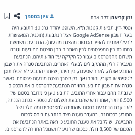
שתפו ע
שמו
עיון במסמך
זמן קריאה:
דקה אחת
(פסק-דין, תביעות קטנות ת"א, השופט יהודה גרניט): התובע היה
בעל חשבון Google AdSense אצל הנתבעת (תוכנית המאפשרת
לבעלי אתרים להפיק הכנסות מהצגת מודעות). הנתבעת משמשת
כמתווכת בין המפרסמים לבין האתרים בהן מוצגות המודעות וגובה
תשלום מהמפרסמים עבור כל הקלקה על מודעותיהם. הנתבעת
מעבירה חלק מהתקבולים לבעלי האתרים. הנתבעת סגרה את חשבון
התובע אצלה, לאחר שטענה, בין היתר, שאתרי התובע לא הכילו תוכן
לגיטימי או מקורי, והוקמו אך ורק לצורך הצגת מודעות פרסומת. כאשר
סגרה את חשבון התובע, החזירה הנתבעת למפרסמים את הכספים
שגבתה מהם עבור אתרי התובע. התובע טען כי מדובר בסכום של
8,500 דולר, אותו דרש שהנתבעת תשלום לו. נפסק - בכתב הגנתה,
לא נוקבת הנתבעת בסכום שהחזירה למפרסמים ומה חלקו של
התובע בסכום זה. בהעדר טענה מצד הנתבעת ביחס לסכום
התביעה, יש לקבל את טענת התובע כי ראה באתר הנתבעת את
הסכום של 8,500 דולר, כסכום שהגיע לו ושגוגל החזירה למפרסמים.