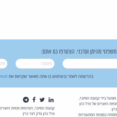
 משפטי מהימן ועדכני. הצטרפו גם אתם:
סיסמה
*
סיסמה
בהרשמה לאתר ובשימוש בו אתה מאשר שקראת את
תנאי
law.co.il מופעל בידי קבוצת הסייבר,
לינקדאין
טוויטר
פייסבוק
טלגרם
כויות היוצרים של פרל כהן
קבוצת הסייבר, הפרטיות וזכויות היוצרים
רץ.
פרל כהן צדק לצר ברץ
תמחה בסוגיות המתעוררות