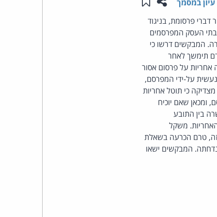
שתפו עמוד זה
שמור ב"תכנים שלי"
עיון במסמך
העומד
דברי פרסומת, בניגוד
מ"ב-1982. התביעות הוגשו הן נגד בתי העסק המפרסמים
בראש
ה. המבקשים דרשו כי
דם תימשך לאחר
קבוצת
 אחריות על פרסום אסור
נעשית על-ידי המפרסם,
האינטרנט,
מצדיקה כי תוטל אחריות
 ומכאן שאם יוכיח
הסייבר
ה בין התובע
האחריות. משקל
וזכויות
זה, טרם הכרעה בשאלת
 נדחתה. המבקשים ישאו
היוצרים
של
פרל