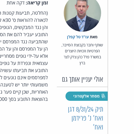
זמן קריאה:
דקה אחת
(החלטה, תביעות קטנות ת"
והן נגד המבקשים, הגופי
התובע יעביר להם את הסד
מאת‏
עו"ד טל קפלן
שהתביעה נגד המפרסם יושב
שותף וחבר בקבוצת הסייבר,
הן על המפרסם והן על המ
הפרטיות וזכויות היוצרים
אלא על-ידי גופים מסחריי
במשרד פרל כהן צדק לצר
עצמאית ונפרדת על גופים 
ברץ
התובע את תביעתו עשויה 
למפרסמים אינם נוגעים ל
אולי יעניין אותך גם
משמעותי יותר יש לטענה 
האחריות, שכן קיים פער ג
מסחר אלקטרוני
בהוצאות התובע בסך 2,000 ש"ח.
תיק 8/31/24 דגן
ואח' נ' פרידמן
ואח'