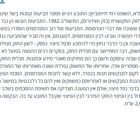
א, השופט רמי חיימוביץ): התובע הגיש מספר תביעות קטנות בשל שיגור 
לכאורה להוראות ס' 30א לחוק התקשורת (בזק ושידורים), התש
ם ששיגרו את דברי הפרסומת. התביעות מול רוב המפרסמים הוסדרו בפשר
רי הפשרה שבינו לבין המפרסמים. לטענתם, אין זה סביר שהתביעה נג
ה וכן כי הדבר נחוץ כדי להימנע מכפל פיצוי. נפסק - לשון החוק מטילה
שווק, דבר המתיישב עם תכלית החוק. במקרים רבים ההפצה בפועל לא 
ם שבזה עיסוקם ולשם כך הם מחזיקים מאגרי מידע וכתובות. תכלית החוק 
מסחריים אלה. אחריותו של המשווק נפרדת ושונה מאחריותו של המפרסם,
לקום למבקשים חבות בנפרד, ללא קשר לחבות המפרסמים. הסכמי הפשר
הגנת המבקשים או לאחריותם כמשווקים ואין להם כל רלבנטיות במישור 
בדבר כפל פיצוי, אולם אין הטענה מצדיקה את חשיפת ההסכמים בשלב 
דול בין הפיצוי החוקי המירבי לבין הפיצוי שקיבל התובע עד כה. הבקשה