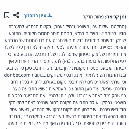
שתפו ע
שמו
עיון במסמך
זמן קריאה:
פחות מדקה
(החלטה, שלום עכו, השופט ג'מיל נאסר): בקשת הנתבע להעברת
הדיון לביהמ"ש השלום בת"א, מחמת חוסר סמכות מקומית. התובע
שיחק במשחק הימורים ברשת האינטרנט עם בנו המנוח של הנתבע
והפסיד כספים. בתביעתו הוא עתר לסעד הצהרתי לפיו אין עליו לשלם
את תמורתו של צ'ק ביטחון שמסר לבנו של הנתבע. הנתבע טען כי
לפי החלופות הקבועות בתקנה 3(א) לתקנות סדר הדין האזרחי, אין
לביהמ"ש בעכו סמכות מקומית לדון בתביעה. התובע טען כי הנתבע
ובנו המנוח הפעילו אתר אינטרנט למשחקים בכתובת donbet.com
וכי שרתי האתר יכולים להיות בכל מקום בעולם, לרבות בכל מרחב
מדינת ישראל. עוד טען התובע כי העסקאות נשוא התביעה נוצרו
במשחק מזל באתר אינטרנט ולכן ניתן להגיש את התביעה בכל בית
משפט. נפסק - עילת התביעה מקורה בחוב שנוצר באתר למשחקי
מזל באינטרנט. יש לבחון מהו מקום עסקו של הנתבע, כאשר עסקו
הוא בהפעלת אתר הימורים ברשת האינטרנט? במקרה דנן, מדובר
באתר הימורים שתפוצתו לכלל המדינה ואף מחוץ לגבולותיה. האתר