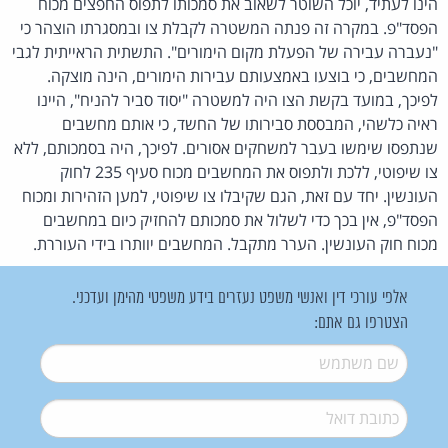
הינו לעתיד, יוכל השוטר לשאוב את סמכותו לתפוס החפצים מכוח
הפסד"פ. במקרה זה פנתה המשטרה לקבלת צו ובמסגרתו הוצהר כי
"נעברה עבירה של הפעלת מקום הימורים". התשתית הראייתית לגבי
המחשבים, כי בוצעו באמצעותם עבירות הימורים, הינה מוצקה.
לפיכך, במועד בקשת הצו היה למשטרה "יסוד סביר להניח", היינו
ראיה כלשהי, המבססת סבירותו של החשד, כי אותם מחשבים
שנתפסו שימשו בעבר למשחקים אסורים. לפיכך, היה בסמכותם, ללא
צו שיפוטי, ללכת ולתפוס את המחשבים מכוח סעיף 235 לחוק
העונשין. יחד עם זאת, הגם שקיבלו צו שיפוטי, למען הזהירות ומכוח
הפסד"פ, אין בכך כדי לשלול את סמכותם להחזיק כיום במחשבים
מכוח חוק העונשין. הערר מתקבל. המחשבים יוותרו בידי העוררת.
אלפי עורכי דין ואנשי משפט נעזרים בידע משפטי מהימן ועדכני.
הצטרפו גם אתם:
שם משתמש
*
דואל
*