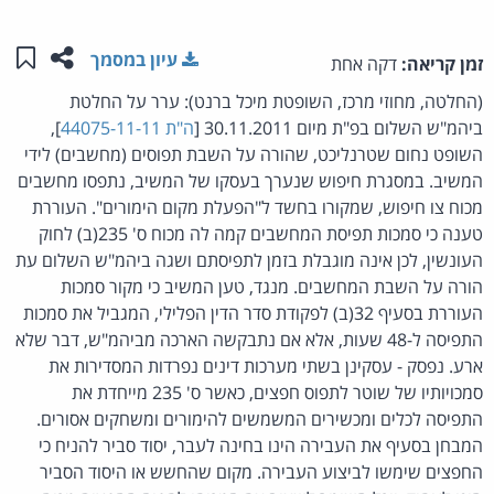
שתפו ע
שמו
עיון במסמך
זמן קריאה:
דקה אחת
(החלטה, מחוזי מרכז, השופטת מיכל ברנט): ערר על החלטת
ביהמ"ש השלום בפ"ת מיום 30.11.2011 [
ה"ת 44075-11-11
],
השופט נחום שטרנליכט, שהורה על השבת תפוסים (מחשבים) לידי
המשיב. במסגרת חיפוש שנערך בעסקו של המשיב, נתפסו מחשבים
מכוח צו חיפוש, שמקורו בחשד ל"הפעלת מקום הימורים". העוררת
טענה כי סמכות תפיסת המחשבים קמה לה מכוח ס' 235(ב) לחוק
העונשין, לכן אינה מוגבלת בזמן לתפיסתם ושגה ביהמ"ש השלום עת
הורה על השבת המחשבים. מנגד, טען המשיב כי מקור סמכות
העוררת בסעיף 32(ב) לפקודת סדר הדין הפלילי, המגביל את סמכות
התפיסה ל-48 שעות, אלא אם נתבקשה הארכה מביהמ"ש, דבר שלא
ארע. נפסק - עסקינן בשתי מערכות דינים נפרדות המסדירות את
סמכויותיו של שוטר לתפוס חפצים, כאשר ס' 235 מייחדת את
התפיסה לכלים ומכשירים המשמשים להימורים ומשחקים אסורים.
המבחן בסעיף את העבירה הינו בחינה לעבר, יסוד סביר להניח כי
החפצים שימשו לביצוע העבירה. מקום שהחשש או היסוד הסביר