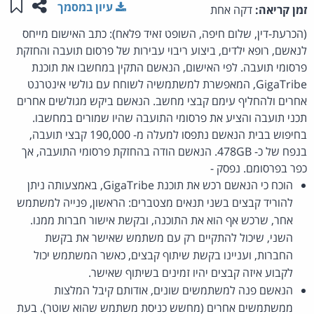
שתפו ע
שמו
עיון במסמך
זמן קריאה:
דקה אחת
(הכרעת-דין, שלום חיפה, השופט זאיד פלאח): כתב האישום מייחס
לנאשם, רופא ילדים, ביצוע ריבוי עבירות של פרסום תועבה והחזקת
פרסומי תועבה. לפי האישום, הנאשם התקין במחשבו את תוכנת
GigaTribe, המאפשרת למשתמשיה לשוחח עם גולשי אינטרנט
אחרים ולהחליף עימם קבצי מחשב. הנאשם ביקש מגולשים אחרים
תכני תועבה והציע את פרסומי התועבה שהיו שמורים במחשבו.
בחיפוש בבית הנאשם נתפסו למעלה מ- 190,000 קבצי תועבה,
בנפח של כ- 478GB. הנאשם הודה בהחזקת פרסומי התועבה, אך
כפר בפרסומם. נפסק -
הוכח כי הנאשם רכש את תוכנת GigaTribe, באמצעותה ניתן
להוריד קבצים בשני תנאים מצטברים: הראשון, פנייה למשתמש
אחר, שרכש אף הוא את התוכנה, ובקשת אישור חברות ממנו.
השני, שיכול להתקיים רק עם משתמש שאישר את בקשת
החברות, ועניינו בקשת שיתוף קבצים, כאשר המשתמש יכול
לקבוע איזה קבצים יהיו זמינים בשיתוף שאישר.
הנאשם פנה למשתמשים שונים, אודותם קיבל המלצות
ממשתמשים אחרים (מחשש כניסת משתמש שהוא שוטר). בעת