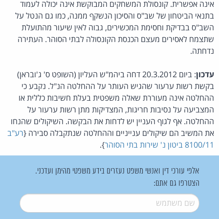
אינה אפשרית. קונסולת המשחקים המבוקשת אינה יכולה לעמוד
בתנאי הביטחון של שב"ס והסיכון הנשקף ממנה, כמו גם הנטל על
השב"ס בבדיקת וחסימת המכשירים, גבוה לאין שיעור מהתועלת
שתצמח לאסירים מעצם הכנסת הקונסולה לבתי הסוהר. העתירה
נדחתה.
עדכון
: ביום 20.3.2012 דחה ביהמ"ש העליון (השופט ס' ג'ובראן)
בקשת רשות ערעור שהגיש העותר על ההחלטה הנ"ל. נקבע כי
ההחלטה אינה מעוררת שאלה משפטית בעלת חשיבות כללית או
המצביעה על נסיבות חריגות, המצדיקות מתן רשות ערעור על
ההחלטה. אף לגוף העניין יש לדחות את הבקשה. השיקולים שהנחו
את המשיב הם שיקולים ענייניים וההחלטה שנתקבלה סבירה {
רע"ב
8100/11 ביטון נ' שירות בתי הסוהר
}.
אלפי עורכי דין ואנשי משפט נעזרים בידע משפטי מהימן ועדכני.
הצטרפו גם אתם:
שם משתמש
*