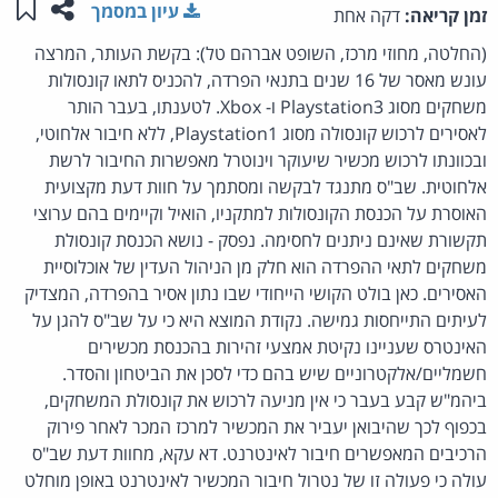
שתפו ע
שמו
עיון במסמך
זמן קריאה:
דקה אחת
(החלטה, מחוזי מרכז, השופט אברהם טל): בקשת העותר, המרצה
עונש מאסר של 16 שנים בתנאי הפרדה, להכניס לתאו קונסולות
משחקים מסוג Playstation3 ו- Xbox. לטענתו, בעבר הותר
לאסירים לרכוש קונסולה מסוג Playstation1, ללא חיבור אלחוטי,
ובכוונתו לרכוש מכשיר שיעוקר וינוטרל מאפשרות החיבור לרשת
אלחוטית. שב"ס מתנגד לבקשה ומסתמך על חוות דעת מקצועית
האוסרת על הכנסת הקונסולות למתקניו, הואיל וקיימים בהם ערוצי
תקשורת שאינם ניתנים לחסימה. נפסק - נושא הכנסת קונסולת
משחקים לתאי ההפרדה הוא חלק מן הניהול העדין של אוכלוסיית
האסירים. כאן בולט הקושי הייחודי שבו נתון אסיר בהפרדה, המצדיק
לעיתים התייחסות גמישה. נקודת המוצא היא כי על שב"ס להגן על
האינטרס שעניינו נקיטת אמצעי זהירות בהכנסת מכשירים
חשמליים/אלקטרוניים שיש בהם כדי לסכן את הביטחון והסדר.
ביהמ"ש קבע בעבר כי אין מניעה לרכוש את קונסולת המשחקים,
בכפוף לכך שהיבואן יעביר את המכשיר למרכז המכר לאחר פירוק
הרכיבים המאפשרים חיבור לאינטרנט. דא עקא, מחוות דעת שב"ס
עולה כי פעולה זו של נטרול חיבור המכשיר לאינטרנט באופן מוחלט