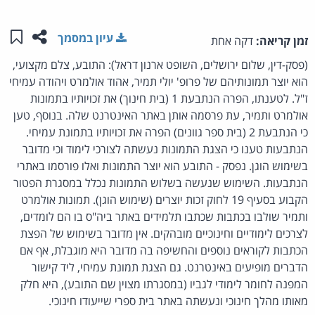
שתפו ע
שמו
עיון במסמך
זמן קריאה:
דקה אחת
(פסק-דין, שלום ירושלים, השופט ארנון דראל): התובע, צלם מקצועי,
הוא יוצר תמונותיהם של פרופ' יולי תמיר, אהוד אולמרט ויהודה עמיחי
ז"ל. לטענתו, הפרה הנתבעת 1 (בית חינוך) את זכויותיו בתמונות
אולמרט ותמיר, עת פרסמה אותן באתר האינטרנט שלה. בנוסף, טען
כי הנתבעת 2 (בית ספר גוונים) הפרה את זכויותיו בתמונת עמיחי.
הנתבעות טענו כי הצגת התמונות נעשתה לצורכי לימוד וכי מדובר
בשימוש הוגן. נפסק - התובע הוא יוצר התמונות ואלו פורסמו באתרי
הנתבעות. השימוש שנעשה בשלוש התמונות נכלל במסגרת הפטור
הקבוע בסעיף 19 לחוק זכות יוצרים (שימוש הוגן). תמונות אולמרט
ותמיר שולבו בכתבות שכתבו תלמידים באתר ביה"ס בו הם לומדים,
לצרכים לימודיים וחינוכיים מובהקים. אין מדובר בשימוש של הפצת
הכתבות לקוראים נוספים והחשיפה בה מדובר היא מוגבלת, אף אם
הדברים מופיעים באינטרנט. גם הצגת תמונת עמיחי, ליד קישור
המפנה לחומר לימודי לגביו (במסגרתו מצוין שם התובע), היא חלק
מאותו מהלך חינוכי ונעשתה באתר בית ספרי שייעודו חינוכי.