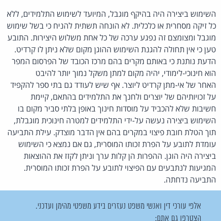
השימוש ביצירה היה בהיקף מוגבל, המיועד לשימוש התלמידים, ללא
כל זיקה מסחרית או כלכלית. לא הונחה תשתית להניח כי בשל שימוש
מוגבל ומצומצם זה נפגע ערכה של כל אחת משלוש היצירות. התובע
טען כי אין תחולה להגנת השימוש ההוגן מקום שלא ניתן לו קרדיט.
הדעת נותנת כי באותם מקרים בהם מרכז הכובד של הפרסום המפר
הוא חינוכי-לימודי, יהיה מקום למתן משקל נמוך יותר להיבט
האחר של אי-מתן קרדיט ליוצר. אף שיש לעודד גם בתי ספר להקפיד
על זכויותיהם של יוצרים ולחנך את התלמידים בהתאם, קיימת
חשיבות שלא להכביד על מוסדות חינוך באופן בלתי סביר מקום בו
השימוש ביצירה נעשה על-ידי התלמידים למטרה חינוכית מוגבלת,
תוך הטלת חובת פיצוי במקרים בהם אין הדבר מוצדק. עילת התביעה
עומדת לתובע על הפרת זכותו המוסרית, גם אם נמצא כי השימוש
ביצירה היה הוגן. ההפרות הן קלות ערך וניתן לקזז את ההוצאות
המגיעות לנתבעים עם הפיצוי לתובע על הפרת זכותו המוסרית.
התביעה נדחתה.
אלפי עורכי דין ואנשי משפט נעזרים בידע משפטי מהימן ועדכני.
הצטרפו גם אתם: