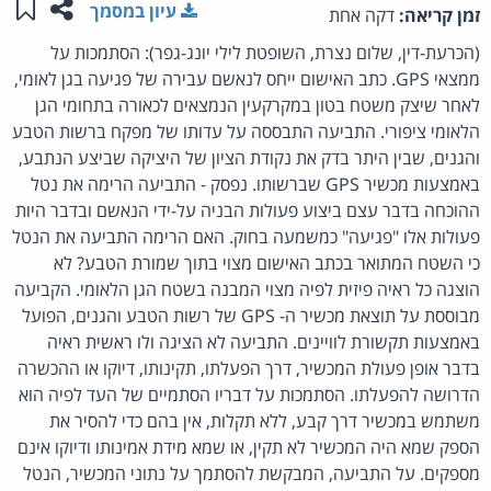
שתפו ע
שמו
עיון במסמך
זמן קריאה:
דקה אחת
(הכרעת-דין, שלום נצרת, השופטת לילי יונג-גפר): הסתמכות על
ממצאי GPS. כתב האישום ייחס לנאשם עבירה של פגיעה בגן לאומי,
לאחר שיצק משטח בטון במקרקעין הנמצאים לכאורה בתחומי הגן
הלאומי ציפורי. התביעה התבססה על עדותו של מפקח ברשות הטבע
והגנים, שבין היתר בדק את נקודת הציון של היציקה שביצע הנתבע,
באמצעות מכשיר GPS שברשותו. נפסק - התביעה הרימה את נטל
ההוכחה בדבר עצם ביצוע פעולות הבניה על-ידי הנאשם ובדבר היות
פעולות אלו "פגיעה" כמשמעה בחוק. האם הרימה התביעה את הנטל
כי השטח המתואר בכתב האישום מצוי בתוך שמורת הטבע? לא
הוצגה כל ראיה פיזית לפיה מצוי המבנה בשטח הגן הלאומי. הקביעה
מבוססת על תוצאת מכשיר ה- GPS של רשות הטבע והגנים, הפועל
באמצעות תקשורת לוויינים. התביעה לא הציגה ולו ראשית ראיה
בדבר אופן פעולת המכשיר, דרך הפעלתו, תקינותו, דיוקו או ההכשרה
הדרושה להפעלתו. הסתמכות על דבריו הסתמיים של העד לפיה הוא
משתמש במכשיר דרך קבע, ללא תקלות, אין בהם כדי להסיר את
הספק שמא היה המכשיר לא תקין, או שמא מידת אמינותו ודיוקו אינם
מספקים. על התביעה, המבקשת להסתמך על נתוני המכשיר, הנטל