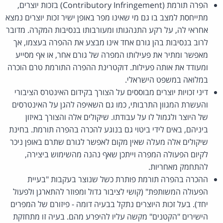
הפרה תורמת (Contributory Infringement) בזכות יוצרים,
מתייחסת למצב בו גם מי שאינו מפר באופן ישיר זכות יוצרים נמצא
אחראי לה, על רקע התנהגותו ומעורבותו בנסיבות המקרה. מדובר
לרוב בנסיבות בהן גורם אחד אינו מבצע את ההפרה בעצמו, אך
מאפשר ומתיר את פעילותו המפרה של גורם אחר, או אף מסייע
ומעודד את אותה פעילות. דוקטרינת ההפרה התורמת טרם הוכרה
במלואה במשפט הישראלי.
דיני זכויות יוצרים מבוססים על הצורך בקידום האינטרס הציבורי
והעשרת המגוון התרבותי, כמו גם השאיפה להגן על האינטרסים
של היוצר ולגמול לו על עבודתו. שיקולים אלה והצורך באיזון
ביניהם, באים לידי ביטוי גם בנוגע להכרה בהפרה תורמת. בחינת
שיקולים אלה מעלה שאין מקום לאפשר לגורם שתרם באופן ניכר
לקיום הפעולה המפרה וייתכן שאף נהנה מהשימוש ביצירה,
להתחמק מאחריות.
ההכרה בהפרה תורמת פותרת כשל שנוצר בעקבות "בעיית
הפעולה המשותפת" (קושי לציבור גדול ומפוזר להתארגן ולפעול
יחד). בעל זכות היוצרים נתקל בבעיה דומה - פיזורם של המפרים
הישירים "הקטנים" מקשה עליו להיפרע מהם. בעיה זו מתחזקת