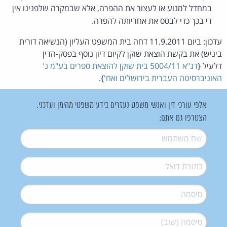
במחדל למנוע או לעצור את ההפרה, אלא שבמקרה שלפנינו אין
די בכך כדי לבסס את אחריותה להפרה.
עדכון: ביום 11.9.2011 דחה בית המשפט העליון (הנשיאה דורית
ביניש) את בקשת הוצאת שוקן לקיום דיון נוסף בפסק-הדין
דלעיל {
דנ"א 5004/11 בית שוקן להוצאת ספרים בע"מ נ'
האוניברסיטה העברית בירושלים ואח'
}.
אלפי עורכי דין ואנשי משפט נעזרים בידע משפטי מהימן ועדכני.
הצטרפו גם אתם:
שם משתמש
*
דואל
*
סיסמה
*
סיסמה (שוב)
*