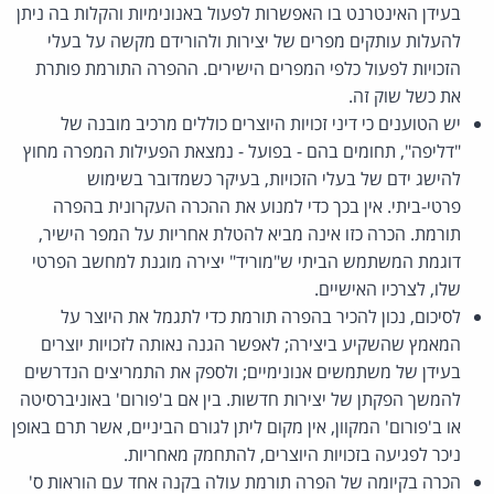
בעידן האינטרנט בו האפשרות לפעול באנונימיות והקלות בה ניתן
להעלות עותקים מפרים של יצירות ולהורידם מקשה על בעלי
הזכויות לפעול כלפי המפרים הישירים. ההפרה התורמת פותרת
את כשל שוק זה.
יש הטוענים כי דיני זכויות היוצרים כוללים מרכיב מובנה של
"דליפה", תחומים בהם - בפועל - נמצאת הפעילות המפרה מחוץ
להישג ידם של בעלי הזכויות, בעיקר כשמדובר בשימוש
פרטי-ביתי. אין בכך כדי למנוע את ההכרה העקרונית בהפרה
תורמת. הכרה כזו אינה מביא להטלת אחריות על המפר הישיר,
דוגמת המשתמש הביתי ש"מוריד" יצירה מוגנת למחשב הפרטי
שלו, לצרכיו האישיים.
לסיכום, נכון להכיר בהפרה תורמת כדי לתגמל את היוצר על
המאמץ שהשקיע ביצירה; לאפשר הגנה נאותה לזכויות יוצרים
בעידן של משתמשים אנונימיים; ולספק את התמריצים הנדרשים
להמשך הפקתן של יצירות חדשות. בין אם ב'פורום' באוניברסיטה
או ב'פורום' המקוון, אין מקום ליתן לגורם הביניים, אשר תרם באופן
ניכר לפגיעה בזכויות היוצרים, להתחמק מאחריות.
הכרה בקיומה של הפרה תורמת עולה בקנה אחד עם הוראות ס'