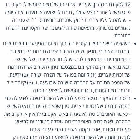
12 לפקודת הנזיקין, שעניינו אחריותו של משתף ומשדל. מקום בו
פרט משדל אחר לבצע עוולה, תורם לביצועה או מעודד את קיומה
- יש להטיל עליו אחריות לנזק שנגרם. הוראת ס' 11, שעניינה
מעוולים במשותף, מתאימה פחות לעיגונה של דוקטרינת ההפרה
התורמת.
השאיפה היא להחיל דוקטרינה זו תוך מיזעור הפגיעה במשתמשים
ובמרחב הציבורי. מכאן, שיש להכיר בהפרה תורמת רק במקרים
המצומצמים המתאימים לכך. יש לבחון את קיומם של שלושה
תנאים, אשר רק בהתקיימם במצטבר ניתן להכיר בהפרה תורמת
של זכויות יוצרים: (1) קיומה בפועל של הפרה ישירה; (2) ידיעתו
של המפר-התורם על ההפרה הישירה שבוצעה; ו- (3) קיומה של
תרומה משמעותית, ניכרת וממשית לביצוע ההפרה.
בנסיבות המקרה נפסק כי פעולתה של האוניברסיטה לא עולה כדי
הפרה תורמת של זכויות יוצרים, כיוון שלא מתקיים התנאי השלישי
- כאשר האוניברסיטה לא פעלה באופן אקטיבי להאיץ או לקדם את
ההפרה. לא הוכח כי האוניברסיטה שידלה סטודנטים לביצוע
פעולות מפרות, או כי נקטה צעדים בכדי לעודד אותם
לכך. תרומתה של האוניברסיטה לביצוע ההפרה מתבטאת רק