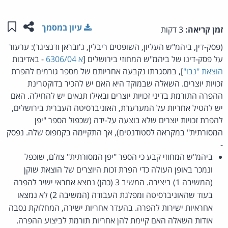
שתפו ע
שמו
עיון במסמך
זמן קריאה:
3 דקות
(פסק-דין, ביהמ"ש העליון, השופטים ריבלין, ג'ובראן ודנציגר): ערעור
על פסק-דינו של ביהמ"ש המחוזי בירושלים [
א 6306/04
- באדיבות
הוצאת "נבו"
], במסגרתו נקבעה אחריותם של מספר גורמים להפרת
זכויות יוצרים. השאלה שבמוקד היא האם יש להכיר בדוקטרינת
ההפרה התורמת בדיני זכויות יוצרים ובאילו תנאים יש להחילה. האם
יש להטיל אחריות על המערערת, האוניברסיטה העברית בירושלים,
להפרת זכויות יוצרים שלא בוצעה על-ידה (שכפול הספר "יפן
המסורתית" במקראה לסטודנטים), אך התקיימה בקמפוס שלה. נפסק
-
ביהמ"ש המחוזי קבע כי הספר "יפן המסורתית" צולם, שוכפל
ונמכר באופן העולה כדי הפרת זכות היוצרים של הוצאת שוקן
(המשיבה 1) ביצירה. המשיב 3 (כהן) נמצא אחראי ישיר להפרה
בעוד שהאוניברסיטה ומפלגת העבודה (המשיבה 2) לא נמצאו
אחראיות ישירות להפרה. בהעדר אחריות ישירה, המחלוקת נסבה
אודות השאלה האם קיימת להן אחריות תורמת לביצוע ההפרה.