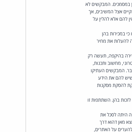
כהן
ן במסמכים. המבקשים לא
יים אצל המשיבים, אך
צדק
ן להם אלא להלין על
לצר
י במכירות בהן
 להעלות את מחיר
ברץ.
דירה בהיקפה, תעשה רק
פועל
וני, מחשוב ותכנות,
מ־1996
דבר. המבקשים העתיקו
שיש להם את הידע
קת להסקת מסקנות
זכות בהן. השתתפות זו
ה היתה לסכל את
צא מאן דהוא דרך
להערים על האתרים,