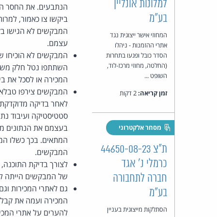
למלונות אונליין
הנתבעים. את החסר הנ
בע"מ
ביקשו צו כאמור, למרות
המבקשים לא הגישו בקש
המחוזי אישר ייצוגית נגד
עצמם.
אתרי ההזמנות - ניהלו
המבקשים לא הוכיחו שק
הסדר כובל ופגעו בתחרות
(החלטה, מחוזי מרכז-לוד,
השתתפו נטל חלק משתת
השופט ...
המכירה או לסכל את בי
המבקשים צירפו טבלאות
זמן קריאה:
2 דקות
לאחר בדיקה מדוקדקת ו
סטטיסטיקה ועיבוד נתו
בעצמם את הנתונים מאת
מסחר אלקטרוני
המתאים. בכך כשלו המ
ת"צ 44650-08-23
המבקשים.
כרמלי נ' אגד
לצורך בדיקת התוכנה, 
של המבקשים הייתה ל
חברה לתחבורה
גם לאתרי המכירות וג
בע"מ
המכירה ועמה את קבלת 
הסתלקות מייצוגית בעניין
להערים על אתרי המכיר