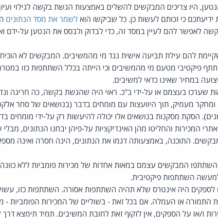
טען, היו צריכים המבקשים להשלים באמצעות הגשת בקשה לגילוי ועיו
 ידיעתכם כי זכותם לעשות כן. כל שביקשו הוא
לשמר את מסד הנתונים
הק
ה לאפשר להם לעיין במסד זה, כדי לבדוק ולבסס את הנטען על-ידם ואי
יימת להם עילת תביעה אישית נגד מי מהמשיבים. המבקשים לא הוכיחו כ
ף פיקטיבי מטעם מי מהמשיבים וכי הייתה בכלל השתתפות כזו במטרה
צועה במחיר שאינו כדאי למשיבים.
 שערכו בעצמם או על-ידי ב"כ. ראוי היה שהגשת בקשה, כה חריגה ונ
מחקר מעמיק, תוך היוועצות עם מומחים בדבר (בנושאים של סחר אלקטר
נים). הסקת מסקנות בנושאים אלו יכולה להיעשות רק על-ידי מומחים ב
רי המכירות והחליטו מהן האינדיקציות על-פיהן יבחנו הנתונים, מבלי 
בקשים. התוכנה, באמצעותה דגמו את הנתונים, הינה חסרה ואינה מספ
השתתפו המבקשים עצמם במאות אחדות של מכירות פומביות ללא כוונה ל
מעשה השתתפות פיקטיבית.
ם לספקים היה אינטרס שלא תהיה השתתפות אסורה. השתתפות כזו, עשוי
התמורה או העמלה. אם בכל זאת - בשוליים של המכירות הפומביות - מ
ות ו/או על הספקים, אין לזקוף זאת לחובת המשיבים. תמיד תימצא דרך 