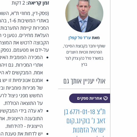
זמן קריאה:
2 דקות
(פסק-דין, מחוזי ת"א, הש
המכירות קיימת התערבות 
העלאת מחירים. נטען כי 
מאת‏
עו"ד טל קפלן
הקבוצה לרכוש את המוצרי
שותף וחבר בקבוצת הסייבר,
על-ידם או מטעמם. נפסק 
הפרטיות וזכויות היוצרים
המכירה הפומבית האינט
במשרד פרל כהן צדק לצר
ברץ
אתרי המכירות. גם זיהו
אמת. המבקשים לא היו 
אמנם אנונימיות זו יש
אולי יעניין אותך גם
של מכירות פומביות וב
החשש מפני ניצול לרעה
אחריות ספקים
על התוצאה הכוללת.
לא עלה בידי המבקשים
ת"צ 6771-01-18 בן
התובענה הייצוגית. א
זאב נ' בוקינג.קום
הייצוגית - להידחות.
ישראל הזמנות
יש לדחות את טענת המב