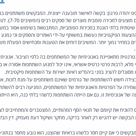
ופט יהודה פרגו): בקשה לאישור תובענה ייצוגית. המבקשים משתתפים במ
באתרי המשיבות 1-6, 
שיטתית בלתי הוגנת במכירות הפומביות, המתבטאת בשימוש אסור במשת
ההצעות הפיקטיביות נעשות במשותף על-ידי האתרים והספקים וכי נמנע
ם במחיר נמוך יותר. המשיבים דוחים את הטענות ומכחישים הפעלת מש
-
רנטית מתאפיינת באנונימיות של המשתתפים בה כלפי הציבור. אנונימיות
י מלא, לרבות פרטי כרטיס אשראי, אינו יכול למנוע השתתפות אסורה או בלת
מסוגלים להציג בפני ביהמ"ש ראיות ישירות על השתתפות פיקטיבית.
 בצידה חשש להשתתפות של גורמים שאינם משתתפים על-מנת לזכות, אול
שמירה על הפרטיות והאנונימיות של המשתתפים, המניעה רבים להשתתף 
 של אנונימיות זו. גם אם הייתה השתתפות כלשהי בלתי כנה, היא היית
 להוכיח את קיומם של תנאי הסף המהותיים, המצטברים והמתחייבים לצ
ת הבקשה יש להגיש רק לאחר בדיקה, מחקר ושיקול דעת מעמיק. דין הב
קשים כי אם קיים חסר כלשהו בראיות שהוצגו, הוא נובע מחסר בנתוני