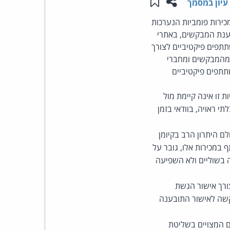
שתפו עמוד זה
שמור ב"תכנים שלי"
עיון במסמך
העומד
כירות פומביות הנערכות
בהם מוצעים למכירה פומבית מוצרים של ספקים רבים (המשיבים 7-70). לטענת המבקשים, באתרי
בראש
תפים פיקטיביים לצורך
 מהמבקשים ומחברי
קבוצת
תתפים פיקטיביים
האינטרנט,
 זו אינה קיימת מול
י ראויה, בוודאי בזמן
הסייבר
ם היתרון הרב בקיומן
וזכויות
במכירות אלו, גובר על
ה בשוליים ולא השפיעה
היוצרים
ורך אישור הגשת
של
קשה לאישור התובענה
פרל
ם המצויים בשליטת