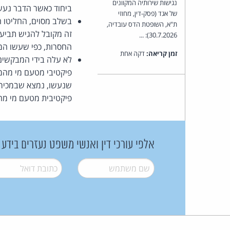
נגישות שירותיה המקוונים
ביחוד כאשר הדבר נעש
של אגד (פסק-דין, מחוזי
בשלב מסוים, החליטו ה
ת"א, השופטת הדס עובדיה,
30.7.2026): ...
החסרות, כפי שעשו המ
זמן קריאה:
דקה אחת
לא עלה בידי המבקשים 
פיקטיבי מטעם מי מהמש
שנעשו, נמצא שבמכירו
פיקטיבית מטעם מי מה
אלפי עורכי דין ואנשי משפט נעזרים בידע
שם משתמש
*
דואל
*