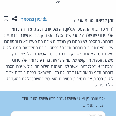
ברץ
שתפו ע
שמו
עיון במסמך
זמן קריאה:
פחות מדקה
(החלטה, בית המשפט העליון, השופט יורם דנציגר): הודעת דואר
אלקטרוני שנשלחה למבקשת הכילה הסכם קבלנות-משנה ובו תניית
בוררות. ההסכם לא נחתם בין הצדדים אולם הם פעלו לאורו והסתמכו
עליו. האם תניית הבוררות תקפה? נפסק - נוכח התקדמות הטכנולוגיה
מאז נחתמה אמנת ניו-יורק בדבר הכרתם ואכיפתם של פסקי חוץ
משנת 1958, אין קושי של ממש לראות בהודעת דואר אלקטרוני
"מכתב" או "טלגרמה" אשר לפי האמנה חילופיהם יכול שייצרו הסכם
בוררות תקף גם אם לא נחתם. גם בדין הישראלי הסכם בוררות צריך
להיות בכתב, אך בנסיבות מסוימות הוא יכול להשתכלל גם בהעדרה
של חתימה.
אלפי עורכי דין ואנשי משפט נעזרים בידע משפטי מהימן ועדכני.
הצטרפו גם אתם:
שם משתמש
*