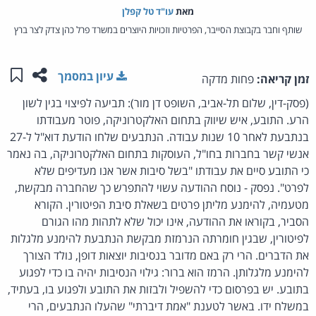
מאת‏
עו"ד טל קפלן
שותף וחבר בקבוצת הסייבר, הפרטיות וזכויות היוצרים במשרד פרל כהן צדק לצר ברץ
שתפו ע
שמו
עיון במסמך
זמן קריאה:
פחות מדקה
(פסק-דין, שלום תל-אביב, השופט דן מור): תביעה לפיצוי בגין לשון
הרע. התובע, איש שיווק בתחום האלקטרוניקה, פוטר מעבודתו
בנתבעת לאחר 10 שנות עבודה. הנתבעים שלחו הודעת דוא"ל ל-27
אנשי קשר בחברות בחו"ל, העוסקות בתחום האלקטרוניקה, בה נאמר
כי התובע סיים את עבודתו "בשל סיבות אשר אנו מעדיפים שלא
לפרט". נפסק - נוסח ההודעה עשוי להתפרש כך שהחברה מבקשת,
מטעמיה, להימנע מליתן פרטים בשאלת סיבת הפיטורין. הקורא
הסביר, בקוראו את ההודעה, אינו יכול שלא לתהות מהו הגורם
לפיטורין, שבגין חומרתה הנרמזת מבקשת הנתבעת להימנע מלגלות
את הדברים. הרי רק באם מדובר בנסיבות יוצאות דופן, נולד הצורך
להימנע מלגלותן. הרמז הוא ברור: גילוי הנסיבות יהיה בו כדי לפגוע
בתובע. יש בפרסום כדי להשפיל ולבזות את התובע ולפגוע בו, בעתיד,
במשלח ידו. באשר לטענת "אמת דיברתי" שהעלו הנתבעים, הרי