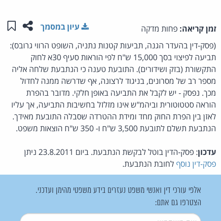
שתפו ע
שמו
עיון במסמך
זמן קריאה:
פחות מדקה
(פסק-דין בהעדר הגנה, תביעות קטנות נתניה, השופט הרווי גרובס):
תביעה לפיצוי בסך 15,000 ש"ח לפי הוראות סעיף 30א לחוק
התקשורת (בזק ושידורים). התובעת טענה כי הנתבעת שלחה אליה
מספר רב של מסרונים, בניגוד לרצונה, אף שדרשה ממנה לחדול
מכך. נפסק - יש לקבל את התביעה באופן חלקי. מדובר בהפרת
הוראה סטטוטורית וביהמ"ש אינו מזלזל בחשיבות התביעה, אך עליו
לאזן בין הפרת החוק מחד ומידת ההטרדה שסבלה התובעת מאידך.
הנתבעת תשלם לתובעת 3,500 ש"ח ו- 350 ש"ח הוצאות משפט.
עדכון
: פסק-הדין בוטל לבקשת הנתבעת. ביום 23.8.2011 ניתן
פסק-דין נוסף
לחובת הנתבעת.
אלפי עורכי דין ואנשי משפט נעזרים בידע משפטי מהימן ועדכני.
הצטרפו גם אתם:
שם משתמש
*