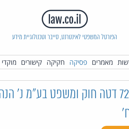
הפורטל המשפטי לאינטרנט, סייבר וטכנולוגיית מידע
שות
מאמרים
פסיקה
חקיקה
קישורים
מוקדי 
בג"ץ 7290/07 דטה חוק ומשפט בע"מ נ' ה
'