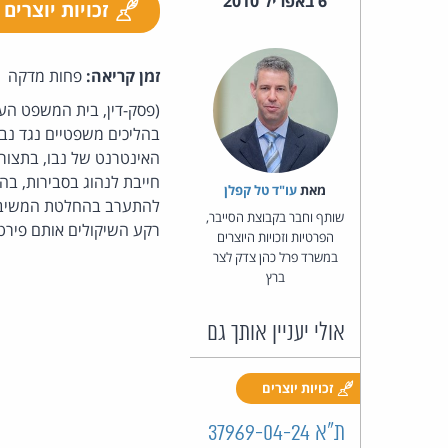
6 באפריל 2010
זכויות יוצרים
זמן קריאה:
פחות מדקה
(פסק-דין, בית המשפט העל
בהליכים משפטיים נגד נבו
האינטרנט של נבו, בתצורה
חייבת לנהוג בסבירות, בהג
מאת‏
עו"ד טל קפלן
להתערב בהחלטת המשיבה. 
שותף וחבר בקבוצת הסייבר,
רקע השיקולים אותם פירט
הפרטיות וזכויות היוצרים
במשרד פרל כהן צדק לצר
ברץ
אולי יעניין אותך גם
זכויות יוצרים
ת"א 37969-04-24