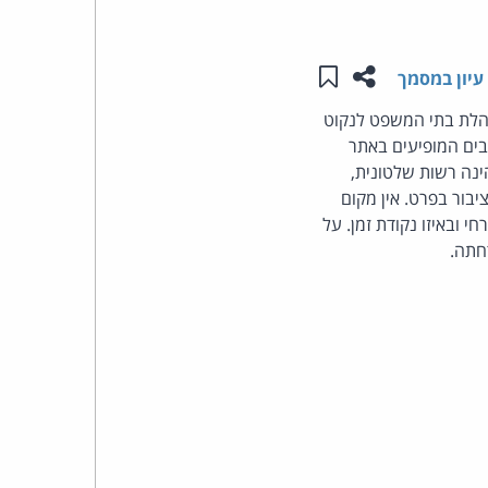
העומד
שתפו עמוד זה
שמור ב"תכנים שלי"
עיון במסמך
בראש
הנהלת בתי המשפט לנקוט
בים המופיעים באתר
קבוצת
ינה רשות שלטונית,
האינטרנט,
יבור בפרט. אין מקום
ובאיזו נקודת זמן. על
הסייבר
חתה.
וזכויות
היוצרים
של
פרל