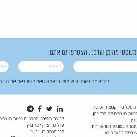
 משפטי מהימן ועדכני. הצטרפו גם אתם:
סיסמה
*
סיסמה
בהרשמה לאתר ובשימוש בו אתה מאשר שקראת את
תנאי
law.co.il מופעל בידי קבוצת הסייבר,
לינקדאין
טוויטר
פייסבוק
טלגרם
כויות היוצרים של פרל כהן
קבוצת הסייבר, הפרטיות וזכויות היוצרים
רץ.
פרל כהן צדק לצר ברץ
תמחה בסוגיות המתעוררות
דרך מנחם בגין 121
 בטכנולוגיות מידע