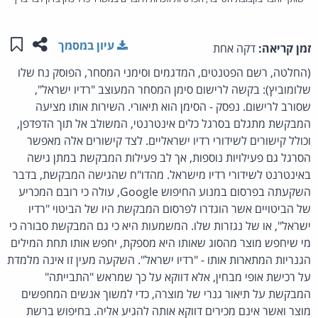
שתפו ע
שמו
עיון במסמך
זמן קריאה:
דקה אחת
(החלטה, רשם הפטנטים, המדגמים וסימני המסחר, הפוסק נח שלו
שלומוביץ): בקשה לרישום סימן המסחר המעוצב "רדיו ישראל",
שסורב לרישום. נפסק - הסימן הוא תיאורי. השירות אותו מציעה
המבקשת מתגלם בסרגל כלים אינטרנטי, המשולב אל תוך הדפדפן,
וכולל קישורים לשידורי רדיו ישראליים. לצד קישורים אלה מאפשר
הסרגל גם פעילויות נוספות, אך לב פעילות המבקשת במתן גישה
באינטרנט לשידורי רדיו מישראל. מהדו"ח שהגישה המבקשת, בדבר
השקעתה בפרסום במנוע החיפוש Google, עולה כי רובם המכריע
של הביטויים אשר הוגדרו לפרסום המבקשת היו של הביטוי "רדיו
ישראל", או של נגזרות שלו. המשמעות היא כי גם המבקשת סבורה כי
מי שיחפש מוצר מהסוג שאותו היא מספקת, יחפש אותו תחת המילים
הגנריות המתארות אותו - "רדיו ישראל". השקעה מעין זו אינה מלמדת
על רכישת אופי מבחין, אלא דווקא על כך שמראש "התבייתה"
המבקשת על תיאור גנרי של מוצרה, כדי למשוך אנשים המחפשים
מוצר ואשר אינם מכירים דווקא אותה להגיע אליה. בחיפוש ברשת