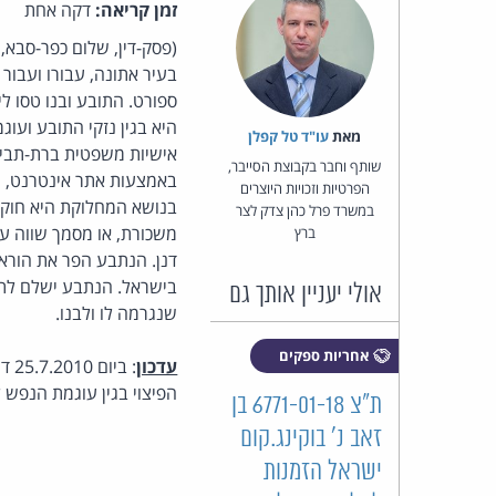
זמן קריאה:
דקה אחת
בעיר אתונה, עבורו ועבור
ספורט. התובע ובנו טסו ל
היא בגין נזקי התובע ועו
מאת‏
עו"ד טל קפלן
אישיות משפטית ברת-תביע
שותף וחבר בקבוצת הסייבר,
באמצעות אתר אינטרנט, ש
הפרטיות וזכויות היוצרים
במשרד פרל כהן צדק לצר
משכורת, או מסמך שווה ער
ברץ
דנן. הנתבע הפר את הורא
אולי יעניין אותך גם
שנגרמה לו ולבנו.
אחריות ספקים
עדכון
: ב
הפיצוי בגין עוגמת הנפש ל- 20,000 ש"
ת"צ 6771-01-18 בן
זאב נ' בוקינג.קום
ישראל הזמנות