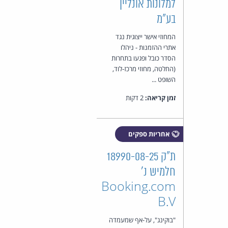
למלונות אונליין
בע"מ
המחוזי אישר ייצוגית נגד
אתרי ההזמנות - ניהלו
הסדר כובל ופגעו בתחרות
(החלטה, מחוזי מרכז-לוד,
השופט ...
זמן קריאה:
2 דקות
אחריות ספקים
ת"ק 18990-08-25
חלמיש נ'
Booking.com
B.V
"בוקינג", על-אף שמעמדה