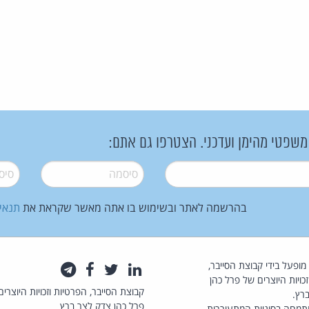
 משפטי מהימן ועדכני. הצטרפו גם אתם:
סיסמה
*
סיסמה
בהרשמה לאתר ובשימוש בו אתה מאשר שקראת את
תנאי
law.co.il מופעל בידי קבוצת הסייבר,
לינקדאין
טוויטר
פייסבוק
טלגרם
כויות היוצרים של פרל כהן
קבוצת הסייבר, הפרטיות וזכויות היוצרים
רץ.
פרל כהן צדק לצר ברץ
תמחה בסוגיות המתעוררות