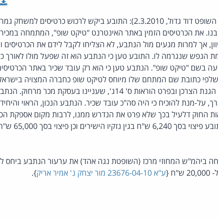
(פסק-דין, שלום כפר-סבא, השופט דוד גדול, 2.3.2010): התובע ביקש לרכוש כר
 בנו. את הכרטיסים הזמין באתר האינטרנט "טיקט שופ", המתמחה במכירת
יוון, אך למרות מגעים מול הנתבע, לא הצליחו לקבל לידם את הכרטיסים
גמת הנפש שנגרמה לו. התובע טען כי הנתבע הוא זה שפעל מולו לאורך כל 
ה בשם "טיקט שופ". הנתבע טען כי הוא רק עובד שכיר באתר הכרטיסים
לפי כתובת שם המתחם שלו מיוחס לטיקט שופ כחברה המצויה בישראל
בנושא המחלוקת היא חוק הגנת הצרכן ובפרט הוראות ס' 14ג', שעניינו ב
ך, על-מנת להוכיח כי היה סה"כ עובד שכיר. הנתבע הנכון, הראוי והיחי
ות החוק דלעיל בכך שלא פרט את הנדרש ממנו, לרבות מקום אספקת הכר
בישראל. הנתבע ישלם ל
יום 25.7.2010 דחה ביהמ"ש המחוזי מרכז (השופטת נגה אהד) את ערעור הנתבע ביח
ח {
ע"א 23676-04-10 מור יצחק נ' אמיר אריק
}.