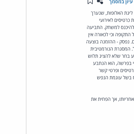
שתפו עמוד זה
שמור ב"תכנים שלי"
עיון במסמך
העומד
טיסים למשחק גמר ליגת האלופות, שנערך
 כרטיסים לאירועי
בראש
 ולהיכנס למשחק. התביעה
התקופה וכי לכאורה אין
קבוצת
. נפסק - ההזמנה בוצעה
. המסגרת הנורמטיבית
האינטרנט,
עסקת מכר מרחוק. הנתבע בחר שלא להציג תלוש
די בפרשה, הוא הנתבע
הסייבר
טיסים ופרטי קשר
תובע פיצוי בסך 6,240 ש"ח בגין נזקיו הישירים וכן פיצוי בסך 65,000 ש"ח בשל עוגמת הנפש
וזכויות
היוצרים
ס לאחריותו, אך הפחית את
של
פרל