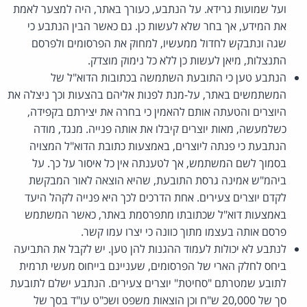
ועל שמועות גרידא. על הנתבע, כעורך באתר, היה למצער לאמת
את המידע, אך בחר שלא לעשות כן. גם כאשר הבין הנתבע כי
שגה ונתבקש לחדול ממעשיו, למחוק את הפרסומים ולפרסם
התנצלות, מיאן לעשות כן ללא כל נימוק מוצדק.
הנתבע טען כי התובעת השתמשה בכתובות הדוא"ל של
המשתמשים באתר, על-מנת לפנות אליהם בהצעות וכך ניצלה את
היוצרים והטעתה אותם להאמין כי בחרה את יצירתם בקפידה,
כשלמעשה, מאות יוצרים קיבלו את אותה פנייה. מנגד, מודה
הנתבעת כי פנתה ליוצרים, באמצעות כתובת הדוא"ל המצויה
בסמוך לשם המשתמש, אך לטענתה אין כל איסור על כך. על
ביהמ"ש אמינה גרסת התובעת, שהיא הוצאה לאור המבקשת
לקדם יוצרים צעירים. אחת הדרכים לכך היא פנייה לקהל היעד
באמצעות דוא"ל שכתובתו מתפרסמת באתר, כאשר המשתמש
פרסם אותה בעצמו מתוך כוונה כי יצרו עמו קשר.
לנתבע לא יכולות לעמוד ההגנות להן טען. יש לקבל את התביעה
ביחס לחלק הארי של הפרסומים, שעניינם בייחוס מעשי תרמית
לתובע שמטרתם "סחיטת" יוצרים צעירים. הנתבע ישלם לתובעת
סך של 20,000 ש"ח וכן הוצאות משפט ושכ"ט עו"ד בסך של