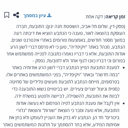
שתפו ע
שמו
עיון במסמך
זמן קריאה:
דקה אחת
(פסק-דין, שלום תל-אביב, השופטת חנה ינון): התובעת, חברה
העוסקת בהוצאה לאור, טענה כי הנתבע הוציא את דיבתה רעה
במשך מספר חודשים, באמצעות פורומים באתרי אינטרנט שונים.
הנתבע, מנהל באתר "ויקיפדיה", טען כי לא פרסם דברי לשון הרע
אודות התובעת, אלא כי דבריו נאמרו כתגובה לפנייה ממשתמש אחר
בפורום וכי דבריו כוונו לגוף אחר ולא לתובעת. נפסק -
לטענת התובעת הפיץ הנתבע דברי לשון הרע אודותיה באתר
"במה חדשה" ובאתר "ויקיפדיה", בפני המשתמשים באתרים אלו.
בפרסומים, מייחס הנתבע לתובעת מעשים פליליים של סחיטה
כספית וניצול יוצרים צעירים. יש בביטויים נשוא התובענה כדי
לבזות את התובעת, להשפילה, לביישה ולפגוע במשלח ידה.
אין לקבל את טענת הנתבע לפיה הפרסום לא נעשה אודות
התובעת, אלא טעה וסבר כי הוצאת "שורות" והוצאת "גלורי
ביכורים" חד הן. הנתבע לא בדק את העניין לעומקו ולא בחן את
אמיתות המידע, אלא בחר להסתמך על תלונות המשתמשים באתר