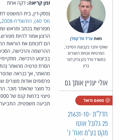
זמן קריאה:
דקה אחת
(פסק-דין, בית המשפט לת
מס' 40), התשס"ח-2008
,
מפורשת בכתב ומראש של הנ
הרצון אמור להיות מפורש.
מאת‏
עו"ד טל קפלן
הם לזכותם את הוראות הח
שותף וחבר בקבוצת הסייבר,
ההרשמה והרכישה, הסכימה
הפרטיות וזכויות היוצרים
במשרד פרל כהן צדק לצר
ברץ
פרסומים אודות מוצרים שונ
אולי יעניין אותך גם
כל מוצר שהאתר מוכר. הת
ספאם ודואל
תביעה משפטית. התביעה 
חדל"ת 21631-10-
25 גלובל אוטו
מקס בע״מ ואח' נ'