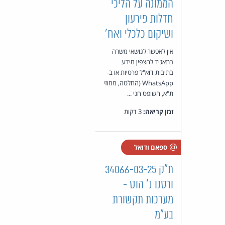
הממונה על הליכי
חדלות פירעון
ושיקום כלכלי ואח'
אין לאפשר לנושאי משרה
בתאגיד להצפין מידע
בתיבות דוא"ל פרטיות או ב-
WhatsApp (החלטה, מחוזי
ת"א, השופט חגי ...
זמן קריאה:
3 דקות
ספאם ודואל
ת"ק 34066-03-25
ורסנו נ' הוט -
מערכות תקשורת
בע"מ