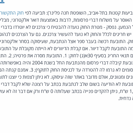
ביעות קטנות בתל-אביב, השופטת חנה פלינר): תביעה לפי
חוק התקשורת 
 האוסר על משלוח דברי פרסומת, לרבות באמצעות דואר אלקטרוני, מבל
מען. נפסק - מטרת החוק נועדה להבטיח כי צרכנים לא יוטרדו בדברי פ
 יש חריגים לכלל והחוק לא נועד להעשיר צרכנים. גם על הצרכנים לנהו
וק. התובעת רכשה בעבר ספר אצל הנתבעת, שעיסוקה בסחר אלקטרוני 
 התובעת לקבל דיוור. אם קבלת הדיוורים לא הייתה מקובלת על התובע
בביצוע הרכישה. מתקיי
הסרת פרטיה מהאתר (התובעת קיבלה דברי פרסום מ
מהאתר, אך כנראה שהפרסומים לא גרמו לה להטרדה
ים ומגוונים, אולם מדובר באתר שזה עיסוקו. לא ניתן לצפות כי יוצגו לת
ובעת לא הודיעה בשום שלב לנתבעת בכתב על רצונה שלא לקבל דברי 
פיצוי בדמות קנס של 1,000 ש"ח, ניתן להקדים פנייה בכתב שעלו
נדחית.