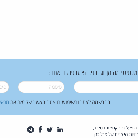
 משפטי מהימן ועדכני. הצטרפו גם אתם:
סיסמה
*
סיסמה
בהרשמה לאתר ובשימוש בו אתה מאשר שקראת את
תנאי
law.co.il מופעל בידי קבוצת הסייבר,
לינקדאין
טוויטר
פייסבוק
טלגרם
כויות היוצרים של פרל כהן