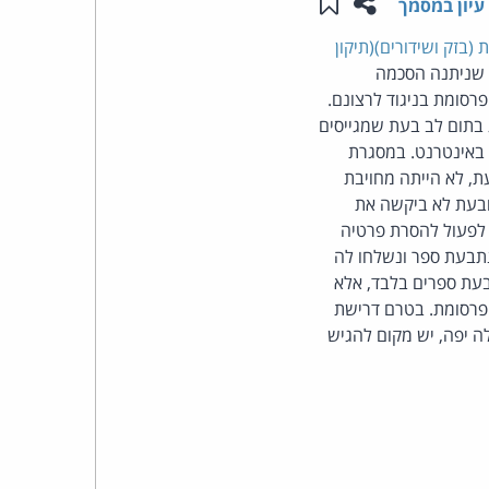
שתפו עמוד זה
שמור ב"תכנים שלי"
עיון במסמך
העומד
(בזק ושידורים)(תיקון
י שניתנה הסכמה
בראש
רסומת בניגוד לרצונם.
ג בתום לב בעת שמגייסים
קבוצת
באינטרנט. במסגרת
ת, לא הייתה מחויבת
האינטרנט,
מים תנאי החריג בסעיף 30א(ג) לחוק: 1. התובעת מסרה את פרטיה; 2. התובעת לא ביקשה את
הנתבעת החל בשנת 2004 והיה באפשרותה לפעול להסרת פרטיה
הסייבר
 עד לכניסת החוק לתוקף); 3. אמנם קנתה הנתבעת ספר ונשלחו לה
ובעת ספרים בלבד, אלא
וזכויות
פרסומת. בטרם דרישת
תה 0 ש"ח ורק אם דבר זה לא עולה יפה, יש מקום להגיש
היוצרים
של
פרל