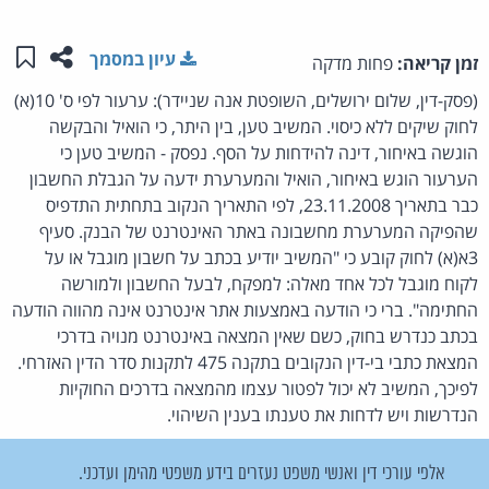
שתפו ע
שמו
עיון במסמך
זמן קריאה:
פחות מדקה
(פסק-דין, שלום ירושלים, השופטת אנה שניידר): ערעור לפי ס' 10(א)
לחוק שיקים ללא כיסוי. המשיב טען, בין היתר, כי הואיל והבקשה
הוגשה באיחור, דינה להידחות על הסף. נפסק - המשיב טען כי
הערעור הוגש באיחור, הואיל והמערערת ידעה על הגבלת החשבון
כבר בתאריך 23.11.2008, לפי התאריך הנקוב בתחתית התדפיס
שהפיקה המערערת מחשבונה באתר האינטרנט של הבנק. סעיף
3א(א) לחוק קובע כי "המשיב יודיע בכתב על חשבון מוגבל או על
לקוח מוגבל לכל אחד מאלה: למפקח, לבעל החשבון ולמורשה
החתימה". ברי כי הודעה באמצעות אתר אינטרנט אינה מהווה הודעה
בכתב כנדרש בחוק, כשם שאין המצאה באינטרנט מנויה בדרכי
המצאת כתבי בי-דין הנקובים בתקנה 475 לתקנות סדר הדין האזרחי.
לפיכך, המשיב לא יכול לפטור עצמו מהמצאה בדרכים החוקיות
הנדרשות ויש לדחות את טענתו בענין השיהוי.
אלפי עורכי דין ואנשי משפט נעזרים בידע משפטי מהימן ועדכני.