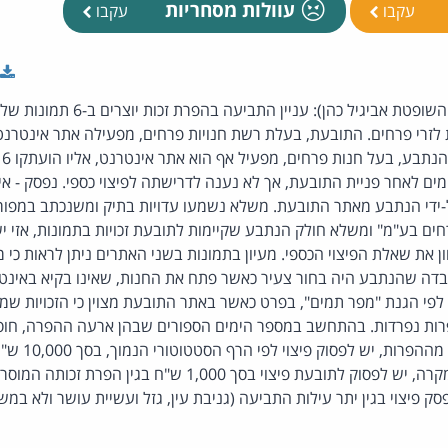
עוולות מסחריות
עקבו
עקבו
(פסק-דין, שלום תל-אביב, השופטת אביגיל כה
לזרי פרחים. התובעת, בעלת רשת חנויות פרחים, מפעילה אתר אינטרנט ש
הצ
ים לאחר פניית התובעת, אך לא נענה לדרישתה לפיצוי כספי. נפסק - אי
-ידי הנתבע מאתר התובעת. משלא נשמעו עדויות בתיק ומשנכתב במפו
רחים בע"מ" ומשלא חולק הנתבע שקיימות לתובעת זכויות בתמונות, אזי יש
דה שהנתבע היה בחור צעיר כאשר פתח את החנות, שאינו בקיא באינטרנט
פי הגנת "מפר תמים", בפרט כאשר באתר התובעת מצוין כי הזכויות שמורו
ה דנן מדובר ב-6 הפרות נפרדות. בהתחשב במספר הימים הספורים שבהן ארעה ההפרה, 
וטענתו כי לא צמח 
60,000 ש"ח. בנסיבות המקרה, יש לפסוק לתובעת פיצוי בסך 1,000