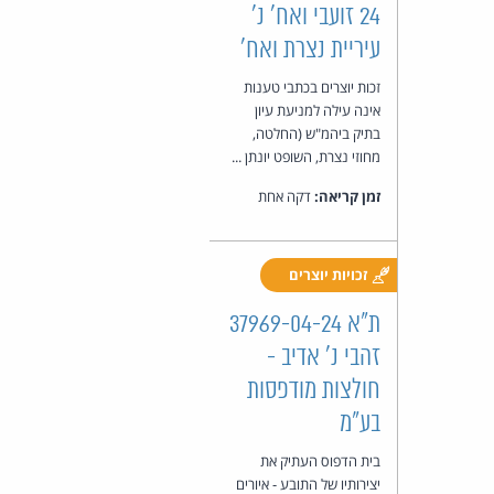
24 זועבי ואח' נ'
עיריית נצרת ואח'
זכות יוצרים בכתבי טענות
אינה עילה למניעת עיון
בתיק ביהמ"ש (החלטה,
מחוזי נצרת, השופט יונתן ...
זמן קריאה:
דקה אחת
זכויות יוצרים
ת"א 37969-04-24
זהבי נ' אדיב -
חולצות מודפסות
בע"מ
בית הדפוס העתיק את
יצירותיו של התובע - איורים