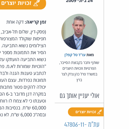
24 ביוני 2009
זכויות יוצרים
זמן קריאה:
דקה אחת
חפיסות שוקולד המצורפות 
הסיר את התמונות מספר ימ
מאת‏
עו"ד טל קפלן
נשוא התביעה הועתקו על
שותף וחבר בקבוצת הסייבר,
"הזכויות שמורות לא.מ. פ
הפרטיות וזכויות היוצרים
במשרד פרל כהן צדק לצר
תמונות נפרדות. עצם העוב
ברץ
יכולה להקים פטור מחבות ל
במקר
אולי יעניין אותך גם
זכויות יוצרים
ובסה"כ 6,000 ש"ח. לא נפסק פיצוי בגין יתר עילות התביעה (גניבת עין, גזל ועשיית עושר ולא במשפט).
עת"מ 47806-11-