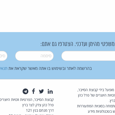
 משפטי מהימן ועדכני. הצטרפו גם אתם:
סיסמה
*
סיסמה
בהרשמה לאתר ובשימוש בו אתה מאשר שקראת את
תנאי
law.co.il מופעל בידי קבוצת הסייבר,
לינקדאין
טוויטר
פייסבוק
טלגרם
כויות היוצרים של פרל כהן
קבוצת הסייבר, הפרטיות וזכויות היוצרים
רץ.
פרל כהן צדק לצר ברץ
תמחה בסוגיות המתעוררות
דרך מנחם בגין 121
 בטכנולוגיות מידע