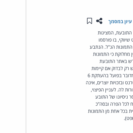
העומד
שתפו עמוד זה
שמור ב"תכנים שלי"
עיון במסמך
בראש
ן): עניין התביעה בהפרת זכות יוצרים ב-6 תמונות של התובעת, המציגות
יווקי, בו פורסמו
קבוצת
ילומים נשוא התביעה. הנתבע, בעל חנות פרחים, מפעיל אף הוא אתר אינטרנט, אליו הועתקו 6 התמונות הנ"ל. הנתבע
האינטרנט,
ן מחלוקת כי התמונות
רש באתר התובעת
הסייבר
 רק לבדוק אם קיימות
לנתבע טענות הגנה ולבחון את שאלת הפיצוי הכספי. מעיון בתמונות בשני האתרים ניתן לראות כי מדובר בפועל בהעתקת 6
וזכויות
 ובזכויות יוצרים, אינה
ת לה. לעניין הפיצוי,
היוצרים
חוסר ניסיונו של התובע
לו רווח מההפרות, יש לפסוק פיצוי לפי הרף הסטטוטורי הנמוך, בסך 10,000 ש"ח לכל הפרה ובסה"כ
של
 ש"ח בגין הפרת זכותה המוסרית בכל אחת מן התמונות
פרל