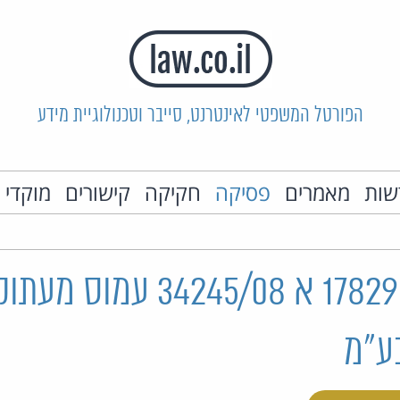
הפורטל המשפטי לאינטרנט, סייבר וטכנולוגיית מידע
שות
מאמרים
פסיקה
חקיקה
קישורים
מוקדי 
בש"א 178298/08 א 34245/08 ע
ע"מ