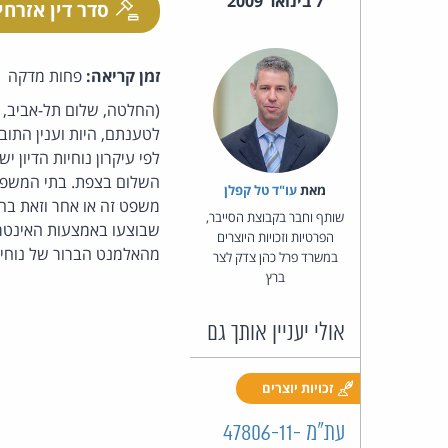
7 בינואר 2009
סדר דין אזרחי
זמן קריאה:
פחות מדקה
(החלטה, שלום תל-אביב, 
לטענתם, היות וענין התוב
לפי עיקרון נוחיות הדיון 
השלום בצפת. בתי המשפט 
מאת‏
עו"ד טל קפלן
משפט זה או אחר וזאת בה
שותף וחבר בקבוצת הסייבר,
שבוצעו באמצעות האינטרנ
הפרטיות וזכויות היוצרים
מהאלמנט הברור של נוחיות
במשרד פרל כהן צדק לצר
ברץ
אולי יעניין אותך גם
זכויות יוצרים
עת"מ 47806-11-