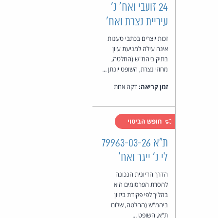
24 זועבי ואח' נ'
עיריית נצרת ואח'
זכות יוצרים בכתבי טענות
אינה עילה למניעת עיון
בתיק ביהמ"ש (החלטה,
מחוזי נצרת, השופט יונתן ...
זמן קריאה:
דקה אחת
חופש הביטוי
ת"א 79963-03-26
לי נ' ייגר ואח'
הדרך הדיונית הנכונה
להסרת הפרסומים היא
בהליך לפי פקודת ביזיון
ביהמ"ש (החלטה, שלום
ת"א, השופט ...