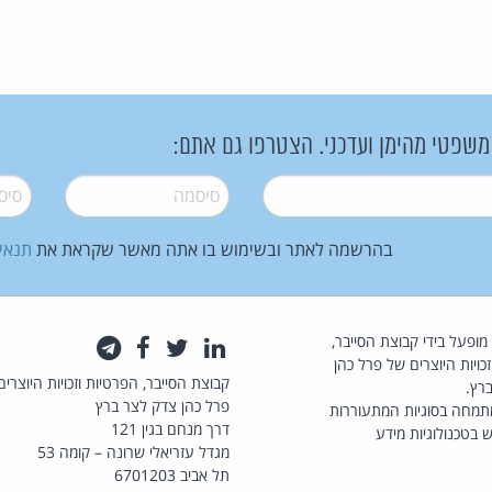
 משפטי מהימן ועדכני. הצטרפו גם אתם:
סיסמה
*
סיסמה
בהרשמה לאתר ובשימוש בו אתה מאשר שקראת את
תנאי
law.co.il מופעל בידי קבוצת הסייבר,
לינקדאין
טוויטר
פייסבוק
טלגרם
כויות היוצרים של פרל כהן
קבוצת הסייבר, הפרטיות וזכויות היוצרים
רץ.
פרל כהן צדק לצר ברץ
תמחה בסוגיות המתעוררות
דרך מנחם בגין 121
 בטכנולוגיות מידע
מגדל עזריאלי שרונה – קומה 53
תל אביב 6701203