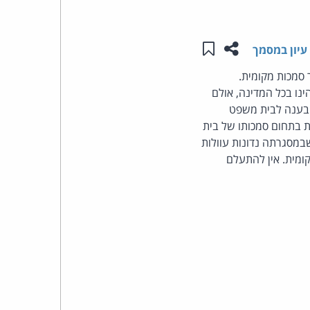
העומד
שתפו עמוד זה
שמור ב"תכנים שלי"
עיון במסמך
בראש
סמכות מקומית.
ינו בכל המדינה, אולם
קבוצת
תובענה לבית משפט
האינטרנט,
 בתחום סמכותו של בית
מסגרתה נדונות עוולות
הסייבר
ומית. אין להתעלם
וזכויות
היוצרים
של
פרל