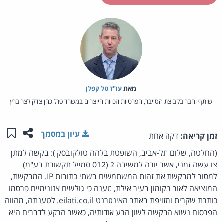
מאת‏
עו"ד טל קפלן
שותף וחבר בקבוצת הסייבר, הפרטיות וזכויות היוצרים במשרד פרל כהן צדק לצר ברץ
שתפו ע
שמו
עיון במסמך
זמן קריאה:
דקה אחת
(החלטה, שלום תל-אביב, השופטת בלהה טולקובסקי): בקשה למתן
צו עשה זמני, אשר יורה למשיבה 2 (012 סמייל תקשורת בע"מ)
למסור למבקשת את זהות המשתמשים בשתי כתובות IP. המבקשת,
המוציאה לאור מקומון בעיר אילת, טענה כי גולשים אנונימיים פרסמו
כותרת שקרית ומזויפת באתר האינטרנט eilati.co.il. לטענתה, מהווה
הפרסום נשוא הבקשה לשון הרע אודותיה, כאשר הרקע לדברים היא