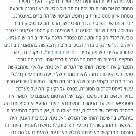
מערכת הבחירות המקומית בעיר אילת. נפסק - בהעדר חקיקה
המסדירה את סוגיית חשיפת זהותם של גולשים באינטרנט וקובעת
נוסחת איזון סטטוטורית בין חופש הביטוי של הדוברים באינטרנט,
לבין זכותו של הפרט להגנה מפני לשון הרע, הובעו בפסיקת בתי
המשפט דעות שונות בסוגיה זו. משהצעת חוק מסחר אלקטרוני טרם
גובשה לכלל חקיקה ומשטרם נפסקה הלכה על-ידי ביהמ"ש העליון,
ראה ביהמ"ש לנקוט בדרך הביניים ולבחון הבקשה בהתאם למבחנים
שהותוו על-ידי השופט עמית ב"
פרשת רמי מור
". במקרה דנן, לא
התקיימו נסיבות מיוחדות המצטברות לכדי אותו "דבר מה נוסף",
המצדיק את חשיפת זהותו של הגולש האנונימי. על-אף שהמבקשת
טוענת כי הפרסום נחזה להיות כותרת של ידיעה מתוך עיתון כלכלי,
הרי שמדובר בקטע סרוק שלא ברור מה מקורו. המשקל שקורא סביר
עשוי לייחס לפרסום מסוג זה, בפרט על רקע קיומה של מערכת
בחירות, אינו גבוה. משכו הקצר של הפרסום מצמצם עד למאוד את
פוטנציאל הפגיעה הטמון בו ומשמנהל האתר הפעיל את סמכותו ודאג
להסרה מיידית של הפרסום, עוד באותו היום, אין הצדקה להתערבות
ביהמ"ש בחשיפת זהותו של הגולש האנונימי. בנסיבות הענין, היה
באפשרות המבקשת להגיב על הפרסום, להכחישו ולהפריכו באתר בו
פורסם. המבקשת לא פנתה לגולש האנונימי, להעמידו על הכוונה